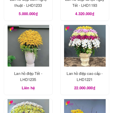
thuật - LHD1233
Tết - LHD1193
5.000.000₫
4.320.000₫
Lan hồ điệp Tết -
Lan hồ điệp cao cấp -
LHD1235
LHD1221
Liên hệ
22.000.000₫