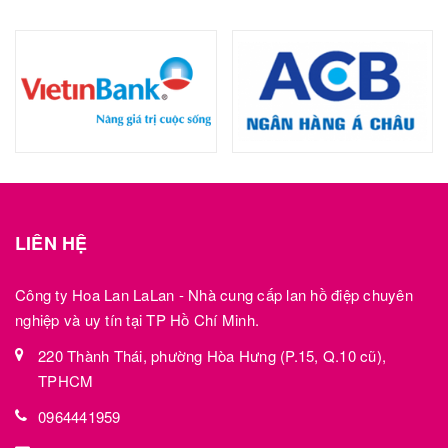
LIÊN HỆ
Công ty Hoa Lan LaLan - Nhà cung cấp lan hồ điệp chuyên
nghiệp và uy tín tại TP Hồ Chí Minh.
220 Thành Thái, phường Hòa Hưng (P.15, Q.10 cũ),
TPHCM
0964441959