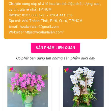
Chuyên cung cấp sỉ & lẻ hoa lan hồ điệp chất lượng cao,
uy tín, giá rẻ nhất TP.HCM
Hotline: 0937.866.579 - 0964.441.959
Địa chỉ: 220 Thành Thái, P.15, Q.10, TP.HCM
Email: hoalanlalan@gmail.com
Webside: https://hoalanlalan.com/
SẢN PHẨM LIÊN QUAN
Có phải bạn đang tìm những sản phẩm dưới đây