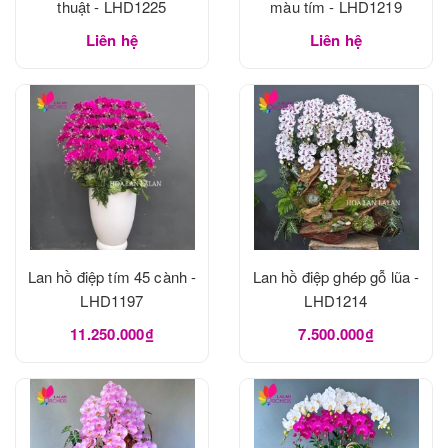
thuật - LHD1225
màu tím - LHD1219
Liên hệ
Liên hệ
Lan hồ điệp tím 45 cành -
Lan hồ điệp ghép gỗ lũa -
LHD1197
LHD1214
11.250.000₫
7.500.000₫