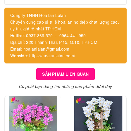
Công ty TNHH Hoa lan Lalan
Chuyên cung cấp sỉ & lẻ hoa lan hồ điệp chất lượng cao,
uy tín, giá rẻ nhất TP.HCM
Hotline: 0937.866.579 - 0964.441.959
Địa chỉ: 220 Thành Thái, P.15, Q.10, TP.HCM
Email: hoalanlalan@gmail.com
Webside: https://hoalanlalan.com/
SẢN PHẨM LIÊN QUAN
Có phải bạn đang tìm những sản phẩm dưới đây