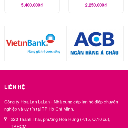
5.400.000₫
2.250.000₫
LIÊN HỆ
Công ty Hoa Lan LaLan - Nhà cung cấp lan hồ điệp chuyên
nghiệp và uy tín tại TP Hồ Chí Minh.
220 Thành Thái, phường Hòa Hưng (P.15, Q.10 cũ),
TPHCM