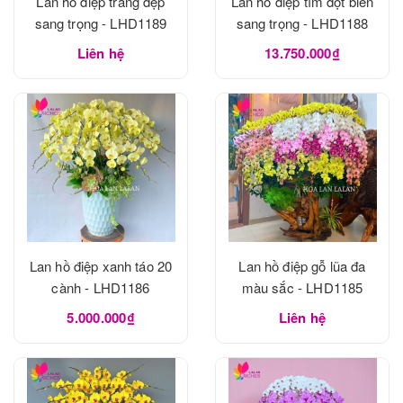
Lan hồ điệp trắng đẹp
Lan hồ điệp tím đột biến
sang trọng - LHD1189
sang trọng - LHD1188
Liên hệ
13.750.000₫
Lan hồ điệp xanh táo 20
Lan hồ điệp gỗ lũa đa
cành - LHD1186
màu sắc - LHD1185
5.000.000₫
Liên hệ