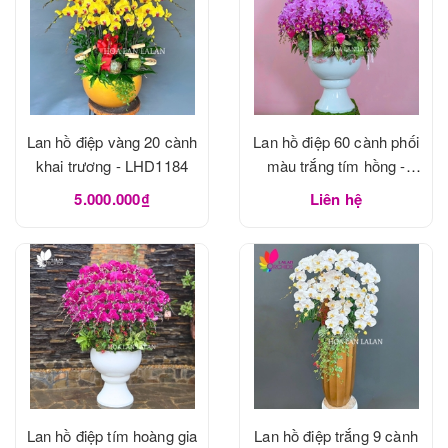
Lan hồ điệp vàng 20 cành
Lan hồ điệp 60 cành phối
khai trương - LHD1184
màu trắng tím hồng -
LHD1183
5.000.000₫
Liên hệ
Lan hồ điệp tím hoàng gia
Lan hồ điệp trắng 9 cành