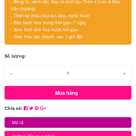
- Bông to, cành dài, đẹp và tươi lâu (Trên 4 tuần ở điều
kiện thường)
- Thiết kế chậu hoa lan đẹp, nghệ thuật
- Bảo hành hoa trong thời gian 7 ngày
- Xem hình ảnh hoa trước khi giao
- Giao hoa cực nhanh, sau 1 giờ đặt.
Số lượng:
-
+
Mua hàng
Chia sẻ:
Mô tả