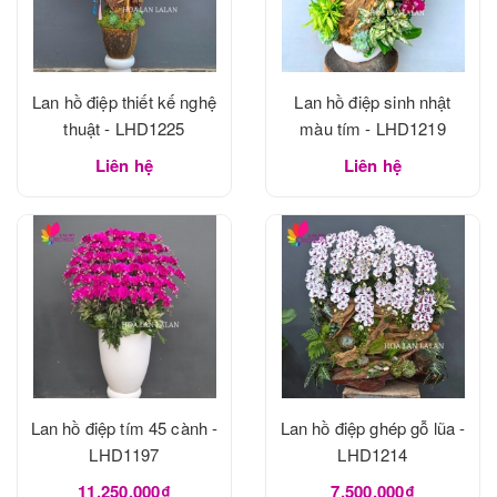
Lan hồ điệp thiết kế nghệ
Lan hồ điệp sinh nhật
thuật - LHD1225
màu tím - LHD1219
Liên hệ
Liên hệ
Lan hồ điệp tím 45 cành -
Lan hồ điệp ghép gỗ lũa -
LHD1197
LHD1214
11.250.000₫
7.500.000₫