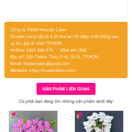
Công ty TNHH Hoa lan Lalan
Chuyên cung cấp sỉ & lẻ hoa lan hồ điệp chất lượng cao,
uy tín, giá rẻ nhất TP.HCM
Hotline: 0937.866.579 - 0964.441.959
Địa chỉ: 220 Thành Thái, P.15, Q.10, TP.HCM
Email: hoalanlalan@gmail.com
Webside: https://hoalanlalan.com/
SẢN PHẨM LIÊN QUAN
Có phải bạn đang tìm những sản phẩm dưới đây