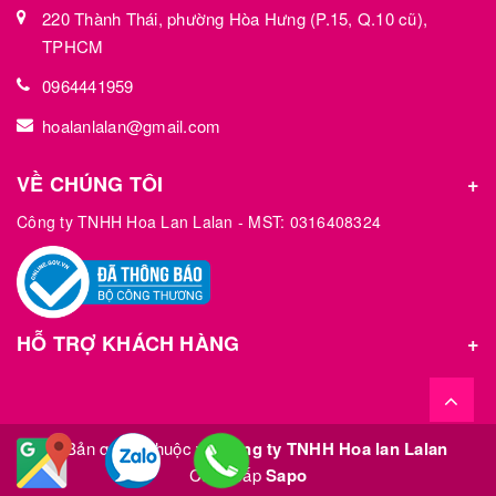
220 Thành Thái, phường Hòa Hưng (P.15, Q.10 cũ),
TPHCM
0964441959
hoalanlalan@gmail.com
VỀ CHÚNG TÔI
Công ty TNHH Hoa Lan Lalan - MST: 0316408324
HỖ TRỢ KHÁCH HÀNG
© Bản quyền thuộc về
Công ty TNHH Hoa lan Lalan
Cung cấp
Sapo