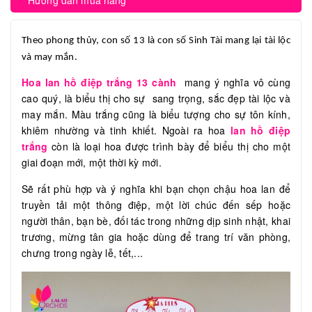
Hướng dẫn mua hàng
Theo phong thủy, con số 13 là con số Sinh Tài mang lại tài lộc
và may mắn.
Hoa lan hồ điệp trắng 13 cành
mang ý nghĩa vô cùng
cao quý, là biểu thị cho sự sang trọng, sắc đẹp tài lộc và
may mắn. Màu trắng cũng là biểu tượng cho sự tôn kính,
khiêm nhường và tinh khiết. Ngoài ra hoa
lan hồ điệp
trắng
còn là loại hoa được trình bày để biểu thị cho một
giai đoạn mới, một thời kỳ mới.
Sẽ rất phù hợp và ý nghĩa khi bạn chọn chậu hoa lan để
truyền tải một thông điệp, một lời chúc đến sếp hoặc
người thân, bạn bè, đối tác trong những dịp sinh nhật, khai
trương, mừng tân gia hoặc dùng để trang trí văn phòng,
chưng trong ngày lễ, tết,...