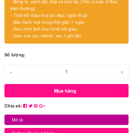
- Bông to, cành dài, đẹp và tươi lâu (Trên 4 tuần ở điều
kiện thường)
- Thiết kế chậu hoa lan đẹp, nghệ thuật
- Bảo hành hoa trong thời gian 7 ngày
- Xem hình ảnh hoa trước khi giao
- Giao hoa cực nhanh, sau 1 giờ đặt
Số lượng:
-
+
Mua hàng
Chia sẻ:
Mô tả