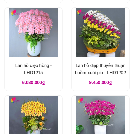
Lan hồ điệp hồng -
Lan hồ điệp thuyền thuận
LHD1215
buồm xuôi gió - LHD1202
6.080.000₫
9.450.000₫