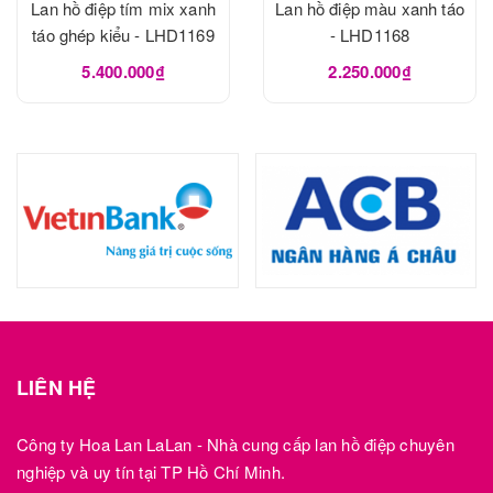
Lan hồ điệp tím mix xanh
Lan hồ điệp màu xanh táo
táo ghép kiểu - LHD1169
- LHD1168
5.400.000₫
2.250.000₫
LIÊN HỆ
Công ty Hoa Lan LaLan - Nhà cung cấp lan hồ điệp chuyên
nghiệp và uy tín tại TP Hồ Chí Minh.