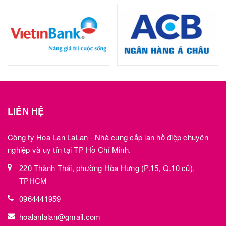
LIÊN HỆ
Công ty Hoa Lan LaLan - Nhà cung cấp lan hồ điệp chuyên
nghiệp và uy tín tại TP Hồ Chí Minh.
220 Thành Thái, phường Hòa Hưng (P.15, Q.10 cũ),
TPHCM
0964441959
hoalanlalan@gmail.com