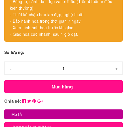
- Bông to, cành dài, đẹp và tươi lâu (Trên 4 tuần ở điều
kiện thường)
- Thiết kế chậu hoa lan đẹp, nghệ thuật
- Bảo hành hoa trong thời gian 7 ngày
- Xem hình ảnh hoa trước khi giao
- Giao hoa cực nhanh, sau 1 giờ đặt.
Số lượng:
-
+
Mua hàng
Chia sẻ:
Mô tả