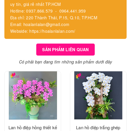
uy tín, giá rẻ nhất TP.HCM
Hotline: 0937.866.579 - 0964.441.959
Địa chỉ: 220 Thành Thái, P.15, Q.10, TP.HCM
Email: hoalanlalan@gmail.com
Webside: https://hoalanlalan.com/
SẢN PHẨM LIÊN QUAN
Có phải bạn đang tìm những sản phẩm dưới đây
Lan hồ điệp hồng thiết kế
Lan hồ điệp trắng ghép