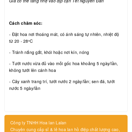
Giá có thể tăng nhẹ vào dịp cận Tết Nguyên Đán
Cách chăm sóc:
- Đặt hoa nơi thoáng mát, có ánh sáng tự nhiên, nhiệt độ
từ 20 - 28
C
o
- Tránh nắng gắt, khói hoặc nơi kín, nóng
- Tưới nước vừa đủ vào mỗi gốc hoa khoảng 5 ngày/lần,
không tưới lên cánh hoa
- Cây xanh trang trí, tưới nước 2 ngày/lần; sen đá, tưới
nước 5 ngày/lần
Công ty TNHH Hoa lan Lalan
Chuyên cung cấp sỉ & lẻ hoa lan hồ điệp chất lượng cao,