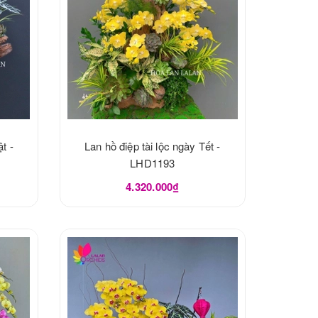
t -
Lan hồ điệp tài lộc ngày Tết -
LHD1193
4.320.000₫