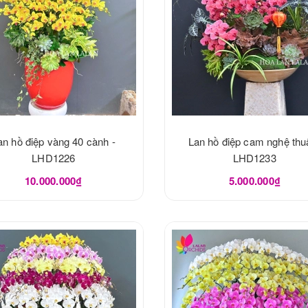
an hồ điệp vàng 40 cành -
Lan hồ điệp cam nghệ thuậ
LHD1226
LHD1233
10.000.000₫
5.000.000₫