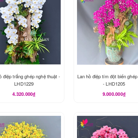
ồ điệp trắng ghép nghệ thuật -
Lan hồ điệp tím đột biến ghép
LHD1229
- LHD1205
4.320.000₫
9.000.000₫