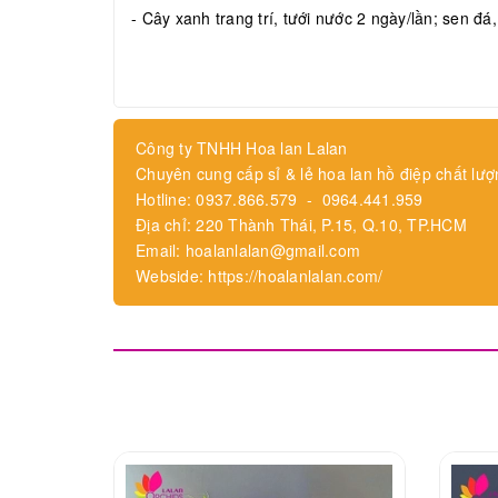
- Cây xanh trang trí, tưới nước 2 ngày/lần; sen đá
Công ty TNHH Hoa lan Lalan
Chuyên cung cấp sỉ & lẻ hoa lan hồ điệp chất lượ
Hotline: 0937.866.579 - 0964.441.959
Địa chỉ: 220 Thành Thái, P.15, Q.10, TP.HCM
Email: hoalanlalan@gmail.com
Webside: https://hoalanlalan.com/