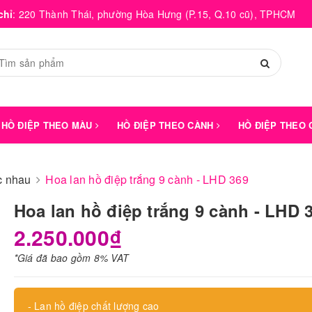
chỉ
:
220 Thành Thái, phường Hòa Hưng (P.15, Q.10 cũ), TPHCM
HỒ ĐIỆP THEO MÀU
HỒ ĐIỆP THEO CÀNH
HỒ ĐIỆP THEO
́c nhau
Hoa lan hồ điệp trắng 9 cành - LHD 369
Hoa lan hồ điệp trắng 9 cành - LHD 
2.250.000₫
*Giá đã bao gồm 8% VAT
- Lan hồ điệp chất lượng cao