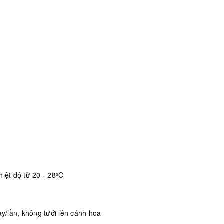
iệt độ từ 20 - 28
C
o
/lần, không tưới lên cánh hoa