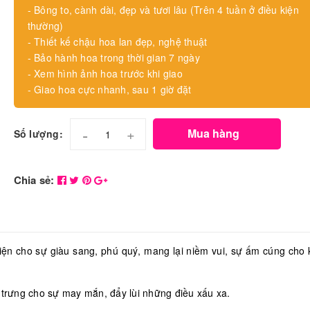
- Bông to, cành dài, đẹp và tươi lâu (Trên 4 tuần ở điều kiện
thường)
- Thiết kế chậu hoa lan đẹp, nghệ thuật
- Bảo hành hoa trong thời gian 7 ngày
- Xem hình ảnh hoa trước khi giao
- Giao hoa cực nhanh, sau 1 giờ đặt
-
+
Mua hàng
Số lượng:
Chia sẻ:
iện cho sự giàu sang, phú quý, mang lại niềm vui, sự ấm cúng cho
trưng cho sự may mắn, đẩy lùi những điều xấu xa.