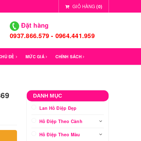
GIỎ HÀNG
(
0
)
Đặt hàng
0937.866.579 - 0964.441.959
 CHỦ ĐỀ
MỨC GIÁ
CHÍNH SÁCH
369
DANH MỤC
Lan Hồ Điệp Đẹp
Hồ Điệp Theo Cành
Hồ Điệp Theo Màu