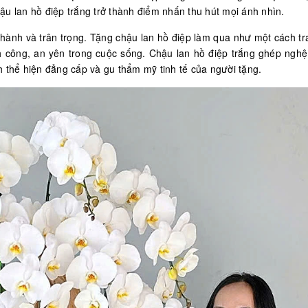
ậu lan hồ điệp trắng trở thành điểm nhấn thu hút mọi ánh nhìn.
thành và trân trọng. Tặng chậu lan hồ điệp làm qua như một cách tr
h công, an yên trong cuộc sống. Chậu lan hồ điệp trắng ghép nghệ
h thể hiện đẳng cấp và gu thẩm mỹ tinh tế của người tặng.