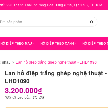
chỉ
:
220 Thành Thái, phường Hòa Hưng (P.15, Q.10 cũ), TPHCM
HỒ ĐIỆP THEO MÀU
HỒ ĐIỆP THEO CÀNH
HỒ ĐIỆP THEO
́c nhau
Lan hồ điệp trắng ghép nghệ thuật - LHD1090
Lan hồ điệp trắng ghép nghệ thuật -
LHD1090
3.200.000₫
*Giá đã bao gồm 8% VAT