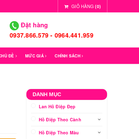
GIỎ HÀNG
(
0
)
Đặt hàng
0937.866.579 - 0964.441.959
 CHỦ ĐỀ
MỨC GIÁ
CHÍNH SÁCH
DANH MỤC
Lan Hồ Điệp Đẹp
Hồ Điệp Theo Cành
Hồ Điệp Theo Màu