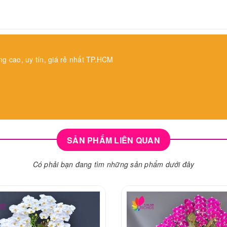
ng cao, uy tín, giá rẻ nhất TP.HCM
SẢN PHẨM LIÊN QUAN
Có phải bạn đang tìm những sản phẩm dưới đây