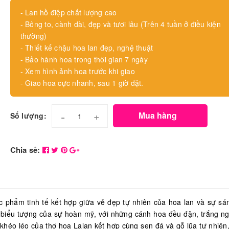
- Lan hồ điệp chất lượng cao
- Bông to, cành dài, đẹp và tươi lâu (Trên 4 tuần ở điều kiện
thường)
- Thiết kế chậu hoa lan đẹp, nghệ thuật
- Bảo hành hoa trong thời gian 7 ngày
- Xem hình ảnh hoa trước khi giao
- Giao hoa cực nhanh, sau 1 giờ đặt.
-
+
Mua hàng
Số lượng:
Chia sẻ:
c phẩm tinh tế kết hợp giữa vẻ đẹp tự nhiên của hoa lan và sự sá
là biểu tượng của sự hoàn mỹ, với những cánh hoa đều đặn, trắng n
 khéo léo của thợ hoa Lalan kết hợp cùng sen đá và gỗ lũa tự nhiên