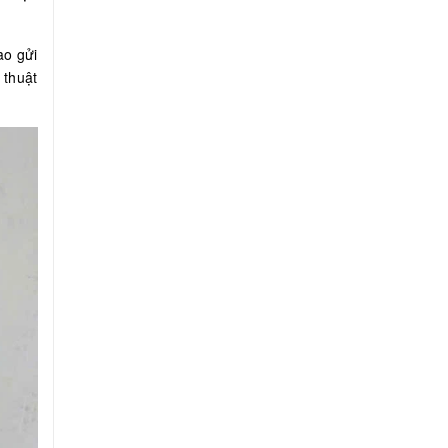
ao gửi
 thuật