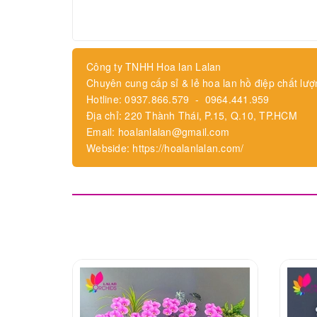
Công ty TNHH Hoa lan Lalan
Chuyên cung cấp sỉ & lẻ hoa lan hồ điệp chất lượ
Hotline: 0937.866.579 - 0964.441.959
Địa chỉ: 220 Thành Thái, P.15, Q.10, TP.HCM
Email: hoalanlalan@gmail.com
Webside: https://hoalanlalan.com/