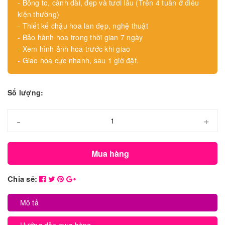
- Bông to, cành dài, đẹp và tươi lâu (Trên 4 tuần ở điều
kiện thường)
- Thiết kế chậu hoa lan đẹp, nghệ thuật
- Bảo hành hoa trong thời gian 7 ngày
- Xem hình ảnh hoa trước khi giao
- Giao hoa cực nhanh, sau 1 giờ đặt.
Số lượng:
-
+
Mua hàng
Chia sẻ:
Mô tả