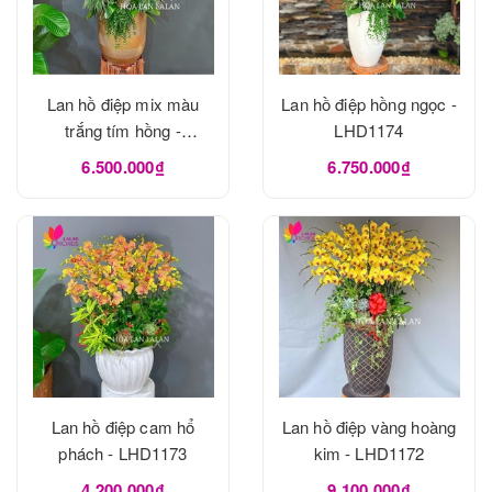
Lan hồ điệp mix màu
Lan hồ điệp hồng ngọc -
trắng tím hồng -
LHD1174
LHD1175
6.500.000₫
6.750.000₫
Lan hồ điệp cam hổ
Lan hồ điệp vàng hoàng
phách - LHD1173
kim - LHD1172
4.200.000₫
9.100.000₫