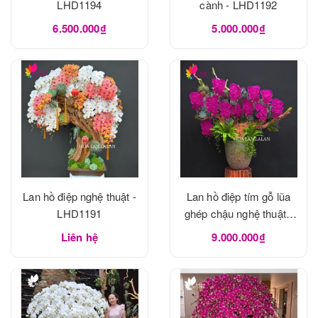
LHD1194
cành - LHD1192
6.500.000₫
5.000.000₫
Lan hồ điệp nghệ thuật -
Lan hồ điệp tím gỗ lũa
LHD1191
ghép chậu nghệ thuật -
LHD1190
Liên hệ
9.000.000₫