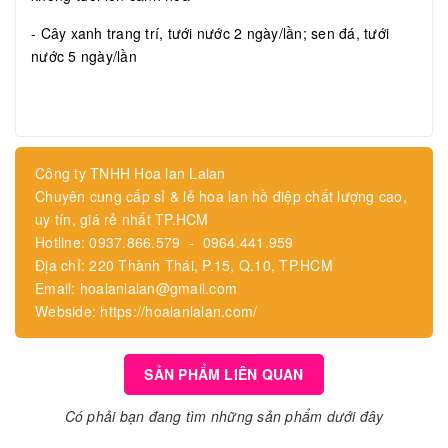
- Cây xanh trang trí, tưới nước 2 ngày/lần; sen đá, tưới
nước 5 ngày/lần
Công ty TNHH Hoa lan Lalan
Chuyên cung cấp sỉ & lẻ hoa lan hồ điệp chất lượng cao,
uy tín, giá rẻ nhất TP.HCM
Hotline: 0937.866.579 - 0964.441.959
Địa chỉ: 220 Thành Thái, P.15, Q.10, TP.HCM
Email: hoalanlalan@gmail.com
Webside: https://hoalanlalan.com/
SẢN PHẨM LIÊN QUAN
Có phải bạn đang tìm những sản phẩm dưới đây