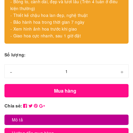
- Bông to, cành dài, đẹp và tươi lâu (Trên 4 tuần ở điều
kiện thường)
- Thiết kế chậu hoa lan đẹp, nghệ thuật
- Bảo hành hoa trong thời gian 7 ngày
- Xem hình ảnh hoa trước khi giao
- Giao hoa cực nhanh, sau 1 giờ đặt
Số lượng:
-
+
Mua hàng
Chia sẻ:
Mô tả