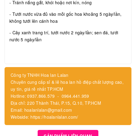
- Tránh nắng gắt, khói hoặc nơi kín, nóng
- Tưới nước vừa đủ vào mỗi gốc hoa khoảng 5 ngày/lần,
không tưới lên cánh hoa
- Cây xanh trang trí, tưới nước 2 ngày/lần; sen đá, tưới
nước 5 ngày/lần
Công ty TNHH Hoa lan Lalan
Chuyên cung cấp sỉ & lẻ hoa lan hồ điệp chất lượng cao,
uy tín, giá rẻ nhất TP.HCM
Hotline: 0937.866.579 - 0964.441.959
Địa chỉ: 220 Thành Thái, P.15, Q.10, TP.HCM
Email: hoalanlalan@gmail.com
Webside: https://hoalanlalan.com/