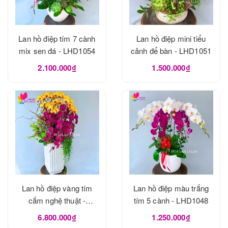
Lan hồ điệp tím 7 cành
Lan hồ điệp mini tiểu
mix sen đá - LHD1054
cảnh để bàn - LHD1051
2.100.000₫
1.500.000₫
Lan hồ điệp vàng tím
Lan hồ điệp màu trắng
cắm nghệ thuật -
tím 5 cành - LHD1048
LHD1049
6.800.000₫
1.250.000₫