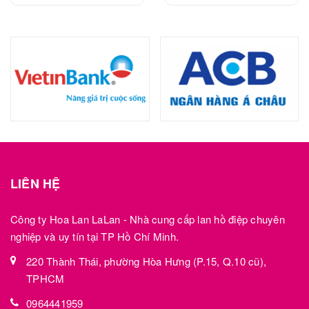
LIÊN HỆ
Công ty Hoa Lan LaLan - Nhà cung cấp lan hồ điệp chuyên
nghiệp và uy tín tại TP Hồ Chí Minh.
220 Thành Thái, phường Hòa Hưng (P.15, Q.10 cũ),
TPHCM
0964441959