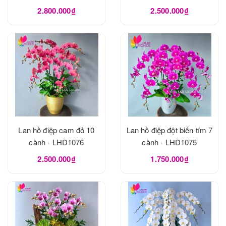
LHD1093
LHD1082
2.800.000₫
2.500.000₫
Lan hồ điệp cam đỏ 10
Lan hồ điệp đột biến tím 7
cành - LHD1076
cành - LHD1075
2.500.000₫
1.750.000₫