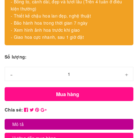
- Bông to, cành dài, đẹp và tươi lâu (Trên 4 tuần ở điều
kiện thường)
- Thiết kế chậu hoa lan đẹp, nghệ thuật
- Bảo hành hoa trong thời gian 7 ngày
- Xem hình ảnh hoa trước khi giao
- Giao hoa cực nhanh, sau 1 giờ đặt
Số lượng:
-
+
Mua hàng
Chia sẻ:
Mô tả