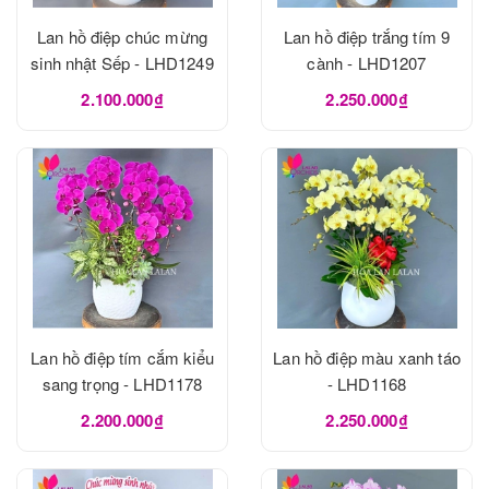
Lan hồ điệp chúc mừng
Lan hồ điệp trắng tím 9
sinh nhật Sếp - LHD1249
cành - LHD1207
2.100.000₫
2.250.000₫
Lan hồ điệp tím cắm kiểu
Lan hồ điệp màu xanh táo
sang trọng - LHD1178
- LHD1168
2.200.000₫
2.250.000₫