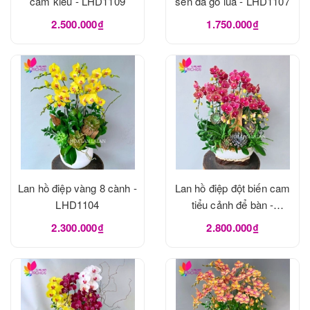
cắm kiểu - LHD1109
sen đá gỗ lũa - LHD1107
2.500.000₫
1.750.000₫
Lan hồ điệp vàng 8 cành -
Lan hồ điệp đột biến cam
LHD1104
tiểu cảnh để bàn -
LHD1103
2.300.000₫
2.800.000₫