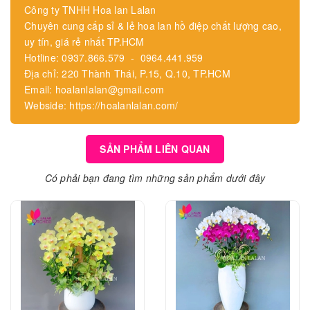
Công ty TNHH Hoa lan Lalan
Chuyên cung cấp sỉ & lẻ hoa lan hồ điệp chất lượng cao,
uy tín, giá rẻ nhất TP.HCM
Hotline: 0937.866.579 - 0964.441.959
Địa chỉ: 220 Thành Thái, P.15, Q.10, TP.HCM
Email: hoalanlalan@gmail.com
Webside: https://hoalanlalan.com/
SẢN PHẨM LIÊN QUAN
Có phải bạn đang tìm những sản phẩm dưới đây