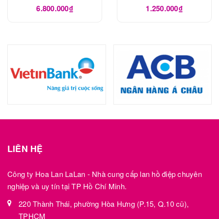
LHD1049
6.800.000₫
1.250.000₫
LIÊN HỆ
Công ty Hoa Lan LaLan - Nhà cung cấp lan hồ điệp chuyên
nghiệp và uy tín tại TP Hồ Chí Minh.
220 Thành Thái, phường Hòa Hưng (P.15, Q.10 cũ),
TPHCM