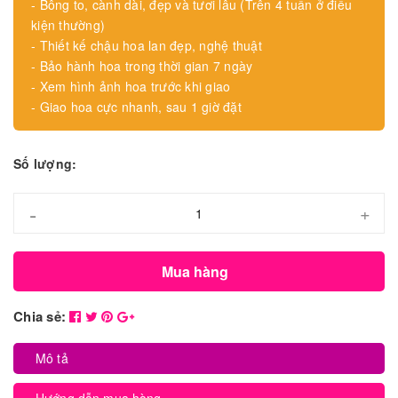
- Bông to, cành dài, đẹp và tươi lâu (Trên 4 tuần ở điều
kiện thường)
- Thiết kế chậu hoa lan đẹp, nghệ thuật
- Bảo hành hoa trong thời gian 7 ngày
- Xem hình ảnh hoa trước khi giao
- Giao hoa cực nhanh, sau 1 giờ đặt
Số lượng:
-
+
Mua hàng
Chia sẻ:
Mô tả