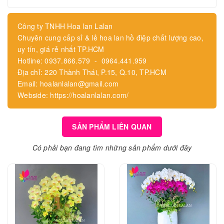
Công ty TNHH Hoa lan Lalan
Chuyên cung cấp sỉ & lẻ hoa lan hồ điệp chất lượng cao,
uy tín, giá rẻ nhất TP.HCM
Hotline: 0937.866.579 - 0964.441.959
Địa chỉ: 220 Thành Thái, P.15, Q.10, TP.HCM
Email: hoalanlalan@gmail.com
Webside: https://hoalanlalan.com/
SẢN PHẨM LIÊN QUAN
Có phải bạn đang tìm những sản phẩm dưới đây