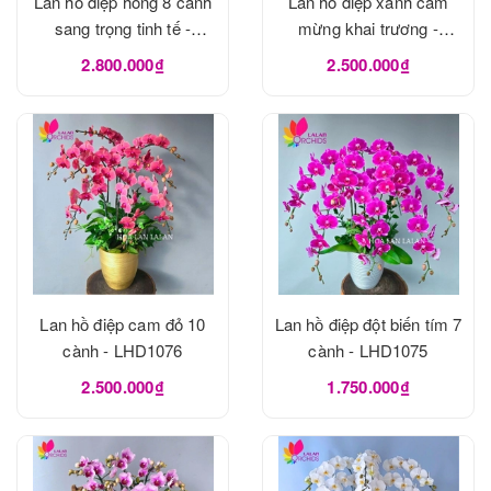
Lan hồ điệp hồng 8 cành
Lan hồ điệp xanh cam
sang trọng tinh tế -
mừng khai trương -
LHD1093
LHD1082
2.800.000₫
2.500.000₫
Lan hồ điệp cam đỏ 10
Lan hồ điệp đột biến tím 7
cành - LHD1076
cành - LHD1075
2.500.000₫
1.750.000₫