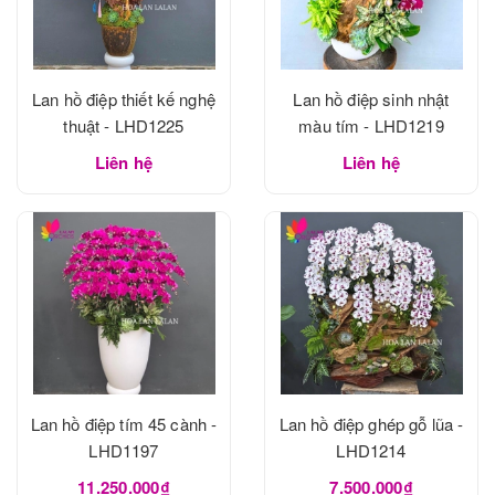
Lan hồ điệp thiết kế nghệ
Lan hồ điệp sinh nhật
thuật - LHD1225
màu tím - LHD1219
Liên hệ
Liên hệ
Lan hồ điệp tím 45 cành -
Lan hồ điệp ghép gỗ lũa -
LHD1197
LHD1214
11.250.000₫
7.500.000₫