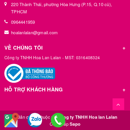
220 Thành Thái, phường Hòa Hưng (P.15, Q.10 cũ),
TPHCM
0964441959
hoalanlalan@gmail.com
VỀ CHÚNG TÔI
Công ty TNHH Hoa Lan Lalan - MST: 0316408324
HỖ TRỢ KHÁCH HÀNG
© Bản quyền thuộc về
Công ty TNHH Hoa lan Lalan
Cung cấp
Sapo