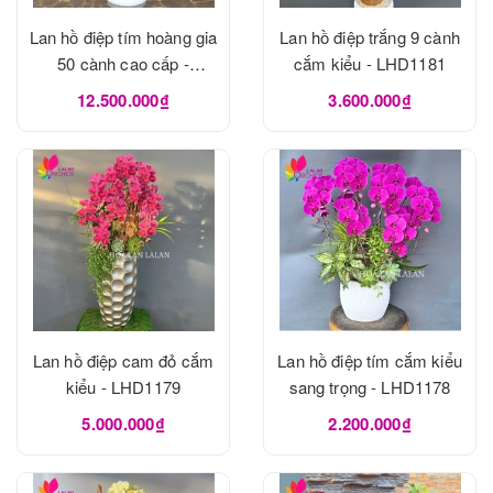
Lan hồ điệp tím hoàng gia
Lan hồ điệp trắng 9 cành
50 cành cao cấp -
cắm kiểu - LHD1181
LHD1182
12.500.000₫
3.600.000₫
Lan hồ điệp cam đỏ cắm
Lan hồ điệp tím cắm kiểu
kiểu - LHD1179
sang trọng - LHD1178
5.000.000₫
2.200.000₫