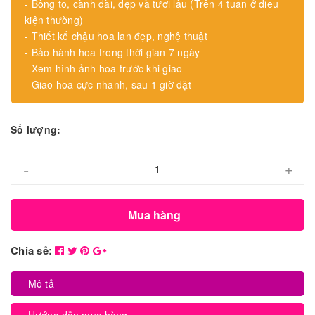
- Bông to, cành dài, đẹp và tươi lâu (Trên 4 tuần ở điều
kiện thường)
- Thiết kế chậu hoa lan đẹp, nghệ thuật
- Bảo hành hoa trong thời gian 7 ngày
- Xem hình ảnh hoa trước khi giao
- Giao hoa cực nhanh, sau 1 giờ đặt
Số lượng:
-
+
Mua hàng
Chia sẻ:
Mô tả