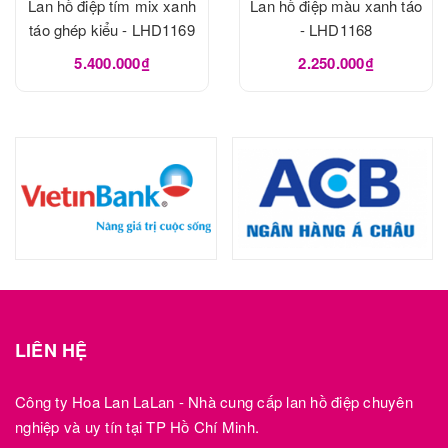
Lan hồ điệp tím mix xanh
Lan hồ điệp màu xanh táo
táo ghép kiểu - LHD1169
- LHD1168
5.400.000₫
2.250.000₫
LIÊN HỆ
Công ty Hoa Lan LaLan - Nhà cung cấp lan hồ điệp chuyên
nghiệp và uy tín tại TP Hồ Chí Minh.