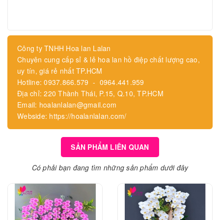
Công ty TNHH Hoa lan Lalan
Chuyên cung cấp sỉ & lẻ hoa lan hồ điệp chất lượng cao,
uy tín, giá rẻ nhất TP.HCM
Hotline: 0937.866.579 - 0964.441.959
Địa chỉ: 220 Thành Thái, P.15, Q.10, TP.HCM
Email: hoalanlalan@gmail.com
Webside: https://hoalanlalan.com/
SẢN PHẨM LIÊN QUAN
Có phải bạn đang tìm những sản phẩm dưới đây