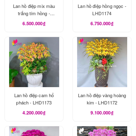
Lan hồ điệp mix màu
Lan hồ điệp hồng ngọc -
trắng tím hồng -
LHD1174
LHD1175
6.500.000₫
6.750.000₫
Lan hồ điệp cam hổ
Lan hồ điệp vàng hoàng
phách - LHD1173
kim - LHD1172
4.200.000₫
9.100.000₫