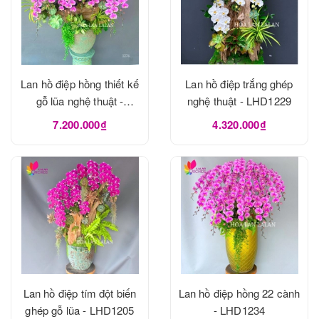
Lan hồ điệp hồng thiết kế
Lan hồ điệp trắng ghép
gỗ lũa nghệ thuật -
nghệ thuật - LHD1229
LHD1273
7.200.000₫
4.320.000₫
Lan hồ điệp tím đột biến
Lan hồ điệp hồng 22 cành
ghép gỗ lũa - LHD1205
- LHD1234