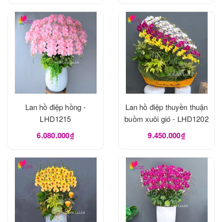
Lan hồ điệp hồng -
Lan hồ điệp thuyền thuận
LHD1215
buồm xuôi gió - LHD1202
6.080.000₫
9.450.000₫