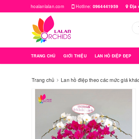
hoalanlalan.com
Hotline:
0964441959
Địa 
TRANG CHỦ
GIỚI THIỆU
LAN HỒ ĐIỆP ĐẸP
Trang chủ
Lan hồ điệp theo các mức giá kha