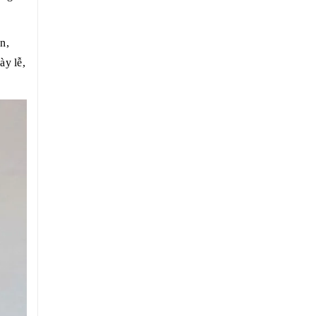
n,
ày lễ,