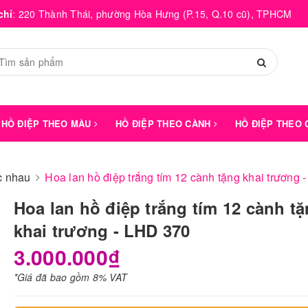
chỉ
:
220 Thành Thái, phường Hòa Hưng (P.15, Q.10 cũ), TPHCM
HỒ ĐIỆP THEO MÀU
HỒ ĐIỆP THEO CÀNH
HỒ ĐIỆP THEO
́c nhau
Hoa lan hồ điệp trắng tím 12 cành tặng khai trương 
Hoa lan hồ điệp trắng tím 12 cành t
khai trương - LHD 370
3.000.000₫
*Giá đã bao gồm 8% VAT