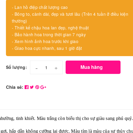
- Lan hồ điệp chất lượng cao
- Bông to, cành dài, đẹp và tươi lâu (Trên 4 tuần ở điều kiện
thường)
- Thiết kế chậu hoa lan đẹp, nghệ thuật
- Bảo hành hoa trong thời gian 7 ngày
- Xem hình ảnh hoa trước khi giao
- Giao hoa cực nhanh, sau 1 giờ đặt
-
+
Mua hàng
Số lượng:
Chia sẻ:
ường, tinh khiết. Màu trắng còn biểu thị cho sự giàu sang phú quý
u gợi, hấp dẫn không cưỡng lại được. Màu tím là màu của sự thủy ch