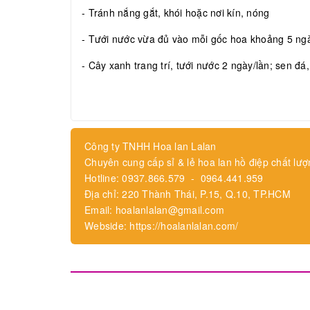
- Tránh nắng gắt, khói hoặc nơi kín, nóng
- Tưới nước vừa đủ vào mỗi gốc hoa khoảng 5 ngày
- Cây xanh trang trí, tưới nước 2 ngày/lần; sen đá
Công ty TNHH Hoa lan Lalan
Chuyên cung cấp sỉ & lẻ hoa lan hồ điệp chất lượ
Hotline: 0937.866.579 - 0964.441.959
Địa chỉ: 220 Thành Thái, P.15, Q.10, TP.HCM
Email: hoalanlalan@gmail.com
Webside: https://hoalanlalan.com/