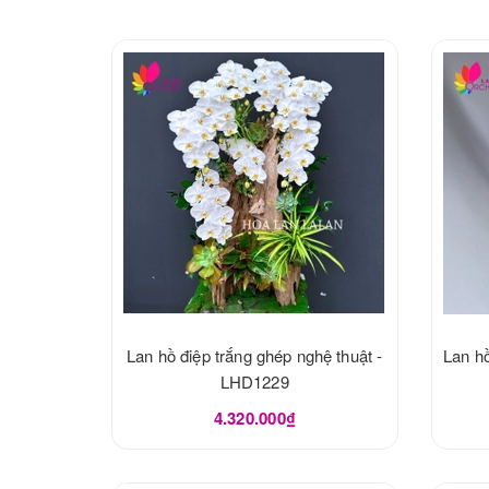
Lan hồ điệp trắng ghép nghệ thuật -
Lan hồ
LHD1229
4.320.000₫