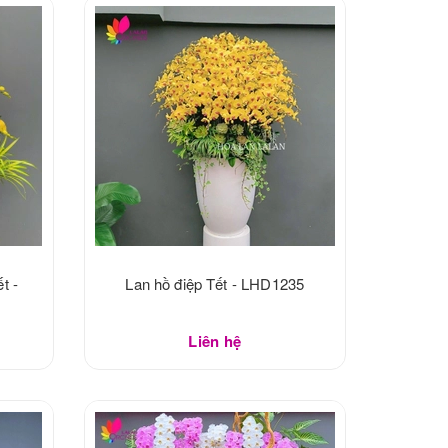
t -
Lan hồ điệp Tết - LHD1235
Liên hệ