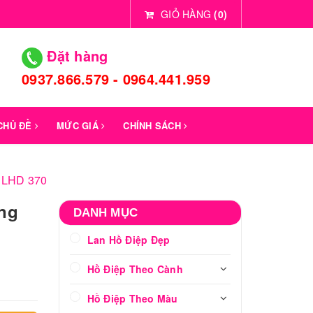
GIỎ HÀNG
(
0
)
Đặt hàng
0937.866.579 - 0964.441.959
 CHỦ ĐỀ
MỨC GIÁ
CHÍNH SÁCH
- LHD 370
ặng
DANH MỤC
Lan Hồ Điệp Đẹp
Hồ Điệp Theo Cành
Hồ Điệp Theo Màu