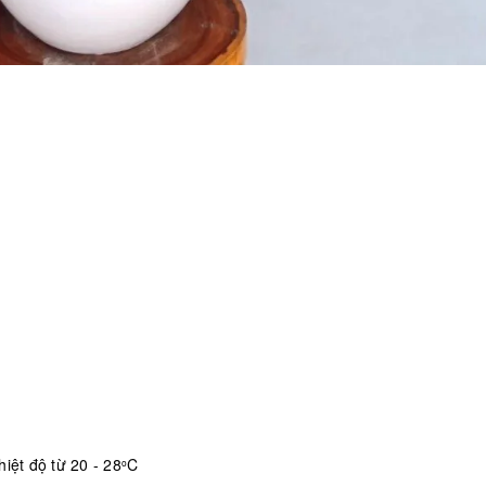
iệt độ từ 20 - 28
C
o