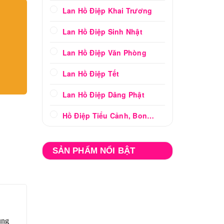
Lan Hồ Điệp Khai Trương
Lan Hồ Điệp Sinh Nhật
Lan Hồ Điệp Văn Phòng
Lan Hồ Điệp Tết
Lan Hồ Điệp Dâng Phật
Hồ Điệp Tiểu Cảnh, Bonsai
SẢN PHẨM NỔI BẬT
.
ung