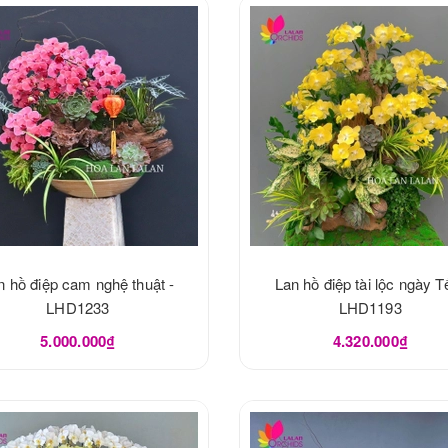
n hồ điệp cam nghệ thuật -
Lan hồ điệp tài lộc ngày Tế
LHD1233
LHD1193
5.000.000₫
4.320.000₫