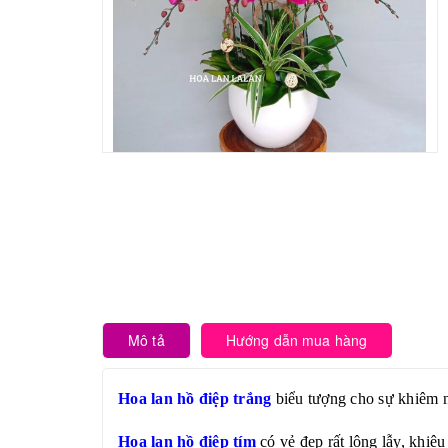
Mô tả
Hướng dẫn mua hàng
Hoa lan hồ điệp trắng
biểu tượng cho sự khiêm nh
Hoa lan hồ điệp tím
có vẻ đẹp rất lộng lẫy, khiê