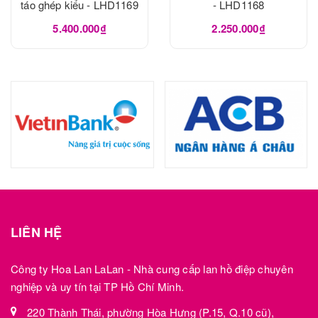
táo ghép kiểu - LHD1169
- LHD1168
5.400.000₫
2.250.000₫
LIÊN HỆ
Công ty Hoa Lan LaLan - Nhà cung cấp lan hồ điệp chuyên
nghiệp và uy tín tại TP Hồ Chí Minh.
220 Thành Thái, phường Hòa Hưng (P.15, Q.10 cũ),