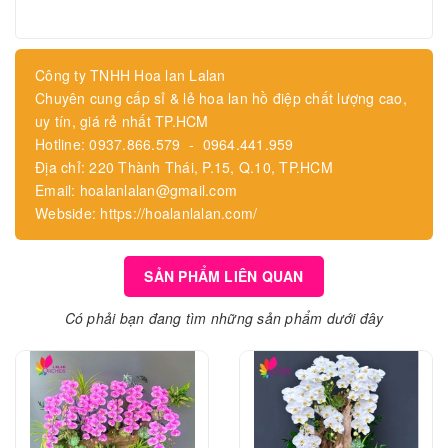
Công ty TNHH Hoa lan Lalan
Chuyên cung cấp sỉ & lẻ hoa lan hồ điệp chất lượng cao,
uy tín, giá rẻ nhất TP.HCM
Hotline: 0937.866.579 - 0964.441.959
Địa chỉ: 220 Thành Thái, P.15, Q.10, TP.HCM
Email: hoalanlalan@gmail.com
Webside: https://hoalanlalan.com/
SẢN PHẨM LIÊN QUAN
Có phải bạn đang tìm những sản phẩm dưới đây