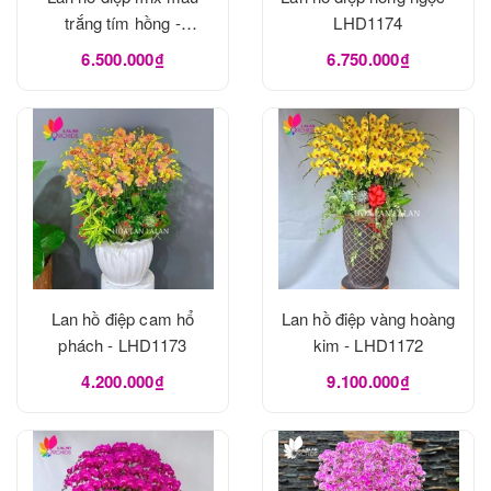
trắng tím hồng -
LHD1174
LHD1175
6.500.000₫
6.750.000₫
Lan hồ điệp cam hổ
Lan hồ điệp vàng hoàng
phách - LHD1173
kim - LHD1172
4.200.000₫
9.100.000₫