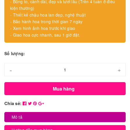
- Bông to, cành dài, đẹp và tươi lâu (Trên 4 tuần ở điều
kiện thường)
- Thiết kế chậu hoa lan đẹp, nghệ thuật
- Bảo hành hoa trong thời gian 7 ngày
- Xem hình ảnh hoa trước khi giao
- Giao hoa cực nhanh, sau 1 giờ đặt.
Số lượng:
-
+
Mua hàng
Chia sẻ:
Mô tả