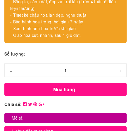
- Bông to, cành dài, đẹp và tươi lâu (Trên 4 tuần ở điều
kiện thường)
- Thiết kế chậu hoa lan đẹp, nghệ thuật
- Bảo hành hoa trong thời gian 7 ngày
- Xem hình ảnh hoa trước khi giao
- Giao hoa cực nhanh, sau 1 giờ đặt.
Số lượng:
-
+
Mua hàng
Chia sẻ:
Mô tả