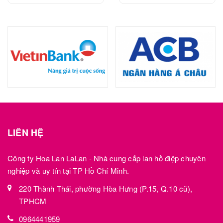
LIÊN HỆ
Công ty Hoa Lan LaLan - Nhà cung cấp lan hồ điệp chuyên
nghiệp và uy tín tại TP Hồ Chí Minh.
220 Thành Thái, phường Hòa Hưng (P.15, Q.10 cũ),
TPHCM
0964441959