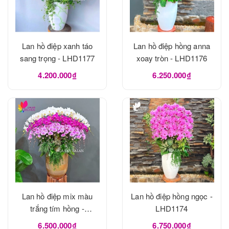
Lan hồ điệp xanh táo
Lan hồ điệp hồng anna
sang trọng - LHD1177
xoay tròn - LHD1176
4.200.000₫
6.250.000₫
Lan hồ điệp mix màu
Lan hồ điệp hồng ngọc -
trắng tím hồng -
LHD1174
LHD1175
6.500.000₫
6.750.000₫