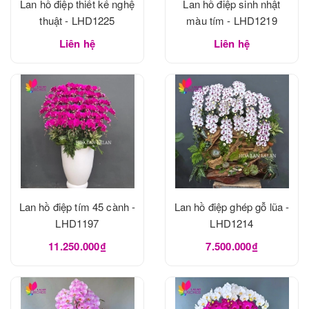
Lan hồ điệp thiết kế nghệ
Lan hồ điệp sinh nhật
thuật - LHD1225
màu tím - LHD1219
Liên hệ
Liên hệ
Lan hồ điệp tím 45 cành -
Lan hồ điệp ghép gỗ lũa -
LHD1197
LHD1214
11.250.000₫
7.500.000₫