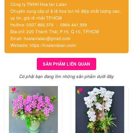
Công ty TNHH Hoa lan Lalan
Chuyên cung cấp sỉ & lẻ hoa lan hồ điệp chất lượng cao,
uy tín, giá rẻ nhất TP.HCM
Hotline: 0937.866.579 - 0964.441.959
Địa chỉ: 220 Thành Thái, P.15, Q.10, TP.HCM
Email: hoalanlalan@gmail.com
Webside: https://hoalanlalan.com/
SẢN PHẨM LIÊN QUAN
Có phải bạn đang tìm những sản phẩm dưới đây