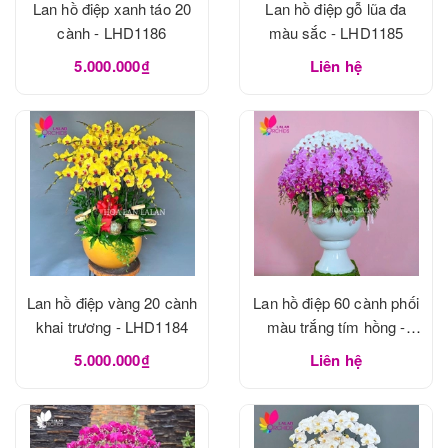
Lan hồ điệp xanh táo 20
Lan hồ điệp gỗ lũa đa
cành - LHD1186
màu sắc - LHD1185
5.000.000₫
Liên hệ
Lan hồ điệp vàng 20 cành
Lan hồ điệp 60 cành phối
khai trương - LHD1184
màu trắng tím hồng -
LHD1183
5.000.000₫
Liên hệ