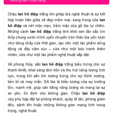
Hướng dẫn mua hàng
Chậu
lan hồ điệp
trắng tím ghép lũa nghệ thuật là sự kết
hợp hoàn hảo giữa vẻ đẹp mềm mại, sang trọng của
lan
hồ điệp
và nét mộc mạc, trầm mặc của gỗ lũa tự nhiên.
Những cánh
lan hồ điệp
trắng tinh khôi xen lẫn sắc tím
thủy chung vươn mình uyển chuyển trên thân lũa uốn lượn
như dòng chảy của thời gian, tạo nên một tác phẩm sống
động và đầy cảm xúc – vừa như một bức tranh thiên
nhiên, vừa như một tác phẩm nghệ thuật sắp đặt.
Về phong thủy, sắc
lan hồ điệp
trắng biểu trưng cho sự
thanh khiết, khai sáng tâm hồn và thu hút năng lượng tích
cực, trong khi sắc tím tượng trưng cho sự thịnh vượng,
bền bỉ và may mắn. Gỗ lũa là biểu tượng của sự trường
tồn, mạnh mẽ, giúp cân bằng năng lượng và mang lại sự
an yên, ổn định cho không gian. Chậu
lan hồ điệp
này phù hợp đặt tại phòng khách, quầy lễ tân, phòng giám
đốc, sảnh lớn hoặc những không gian mang tính trang
trọng, nghệ thuật.