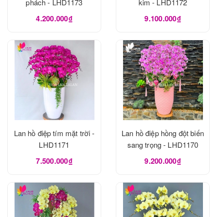
phách - LHD1173
kim - LHD1172
4.200.000₫
9.100.000₫
Lan hồ điệp tím mặt trời -
Lan hồ điệp hồng đột biến
LHD1171
sang trọng - LHD1170
7.500.000₫
9.200.000₫