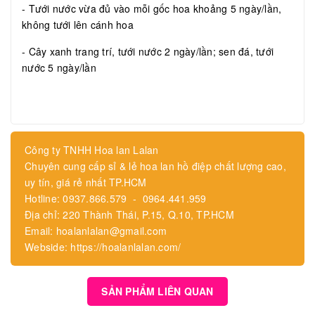
- Tưới nước vừa đủ vào mỗi gốc hoa khoảng 5 ngày/lần,
không tưới lên cánh hoa
- Cây xanh trang trí, tưới nước 2 ngày/lần; sen đá, tưới
nước 5 ngày/lần
Công ty TNHH Hoa lan Lalan
Chuyên cung cấp sỉ & lẻ hoa lan hồ điệp chất lượng cao,
uy tín, giá rẻ nhất TP.HCM
Hotline: 0937.866.579 - 0964.441.959
Địa chỉ: 220 Thành Thái, P.15, Q.10, TP.HCM
Email: hoalanlalan@gmail.com
Webside: https://hoalanlalan.com/
SẢN PHẨM LIÊN QUAN