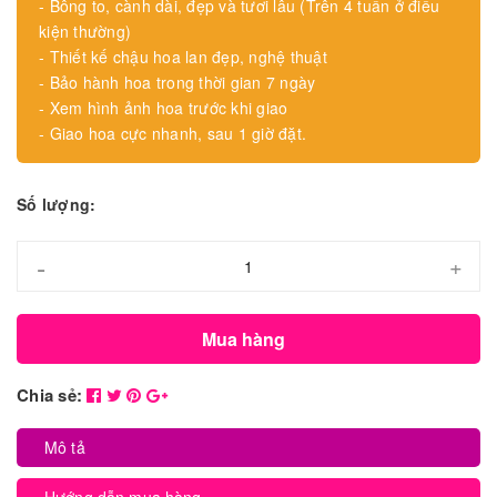
- Bông to, cành dài, đẹp và tươi lâu (Trên 4 tuần ở điều
kiện thường)
- Thiết kế chậu hoa lan đẹp, nghệ thuật
- Bảo hành hoa trong thời gian 7 ngày
- Xem hình ảnh hoa trước khi giao
- Giao hoa cực nhanh, sau 1 giờ đặt.
Số lượng:
-
+
Mua hàng
Chia sẻ:
Mô tả