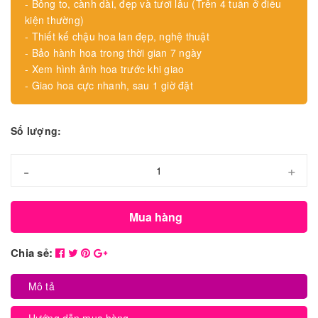
- Bông to, cành dài, đẹp và tươi lâu (Trên 4 tuần ở điều
kiện thường)
- Thiết kế chậu hoa lan đẹp, nghệ thuật
- Bảo hành hoa trong thời gian 7 ngày
- Xem hình ảnh hoa trước khi giao
- Giao hoa cực nhanh, sau 1 giờ đặt
Số lượng:
-
+
Mua hàng
Chia sẻ:
Mô tả