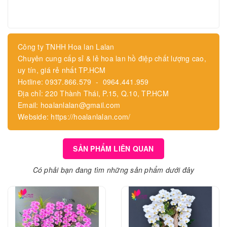
Công ty TNHH Hoa lan Lalan
Chuyên cung cấp sỉ & lẻ hoa lan hồ điệp chất lượng cao,
uy tín, giá rẻ nhất TP.HCM
Hotline: 0937.866.579 - 0964.441.959
Địa chỉ: 220 Thành Thái, P.15, Q.10, TP.HCM
Email: hoalanlalan@gmail.com
Webside: https://hoalanlalan.com/
SẢN PHẨM LIÊN QUAN
Có phải bạn đang tìm những sản phẩm dưới đây