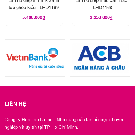
táo ghép kiểu - LHD1169
- LHD1168
5.400.000₫
2.250.000₫
LIÊN HỆ
Công ty Hoa Lan LaLan - Nhà cung cấp lan hồ điệp chuyên
nghiệp và uy tín tại TP Hồ Chí Minh.