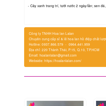
- Cây xanh trang trí, tưới nước 2 ngày/lần; sen đá
Công ty TNHH Hoa lan Lalan
Chuyên cung cấp sỉ & lẻ hoa lan hồ điệp chất lượ
Hotline: 0937.866.579 - 0964.441.959
Địa chỉ: 220 Thành Thái, P.15, Q.10, TP.HCM
Email: hoalanlalan@gmail.com
Webside: https://hoalanlalan.com/