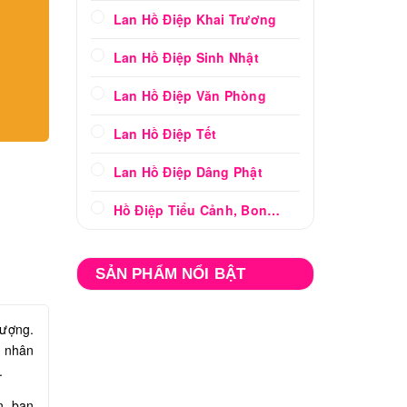
Lan Hồ Điệp Khai Trương
Lan Hồ Điệp Sinh Nhật
Lan Hồ Điệp Văn Phòng
Lan Hồ Điệp Tết
Lan Hồ Điệp Dâng Phật
Hồ Điệp Tiểu Cảnh, Bonsai
SẢN PHẨM NỔI BẬT
vượng.
ệ nhân
.
n, bạn