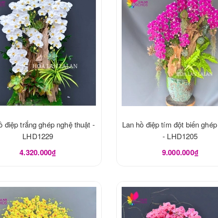
ồ điệp trắng ghép nghệ thuật -
Lan hồ điệp tím đột biến ghép
LHD1229
- LHD1205
4.320.000₫
9.000.000₫