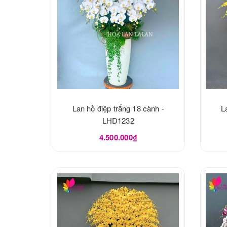
Lan hồ điệp trắng 18 cành -
L
LHD1232
4.500.000₫