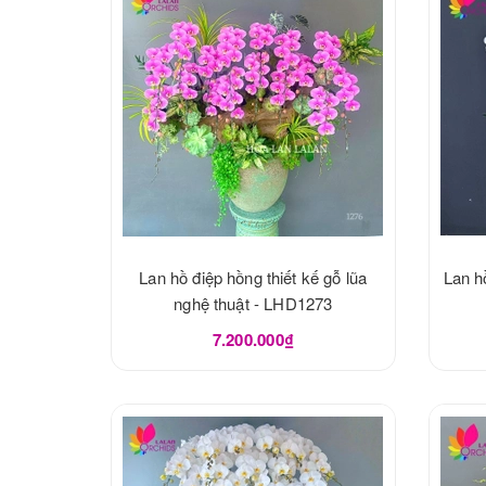
Lan hồ điệp hồng thiết kế gỗ lũa
Lan h
nghệ thuật - LHD1273
7.200.000₫