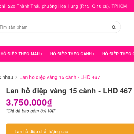
chỉ
:
220 Thành Thái, phường Hòa Hưng (P.15, Q.10 cũ), TPHCM
HỒ ĐIỆP THEO MÀU
HỒ ĐIỆP THEO CÀNH
HỒ ĐIỆP THEO
́c nhau
Lan hồ điệp vàng 15 cành - LHD 467
Lan hồ điệp vàng 15 cành - LHD 467
3.750.000₫
*Giá đã bao gồm 8% VAT
- Lan hồ điệp chất lượng cao