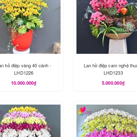
an hồ điệp vàng 40 cành -
Lan hồ điệp cam nghệ thuậ
LHD1226
LHD1233
10.000.000₫
5.000.000₫