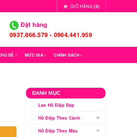
GIỎ HÀNG
(
0
)
Đặt hàng
0937.866.579 - 0964.441.959
 CHỦ ĐỀ
MỨC GIÁ
CHÍNH SÁCH
DANH MỤC
Lan Hồ Điệp Đẹp
Hồ Điệp Theo Cành
Hồ Điệp Theo Màu