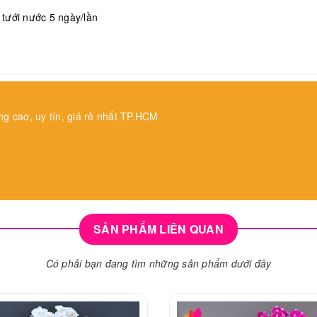
, tưới nước 5 ngày/lần
ng cao, uy tín, giá rẻ nhất TP.HCM
SẢN PHẨM LIÊN QUAN
Có phải bạn đang tìm những sản phẩm dưới đây