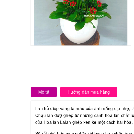
Mô tả
Hướng dẫn mua hàng
Lan hồ điệp vàng là màu của ánh nắng dịu nhẹ, là
Chậu lan đượ ghép từ những cành hoa lan chất lư
của Hoa lan Lalan ghép xen kẽ một cách hài hòa, n
Sẽ rất phù hợp và ý nghĩa khi bạn chọn chậu hoa l