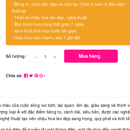
- Bông to, cành dài, đẹp và tươi lâu (Trên 4 tuần ở điều kiện
thường)
- Thiết kế chậu hoa lan đẹp, nghệ thuật
- Bảo hành hoa trong thời gian 7 ngày
- Xem hình ảnh hoa trước khi giao
- Giao hoa cực nhanh, sau 1 giờ đặt
-
+
Mua hàng
Số lượng:
Chia sẻ:
 màu của cuộc sống vui tươi, lạc quan, ấm áp, giàu sang và thịnh 
ợng loại A với đặc điểm bông to, cành dài, siêu bền, được các ngh
ghệ thuật tạo nên chậu hoa lan đẹp sang trọng, quý phái và tinh tế
an hồ điệp để truyền tải một thông điệp, một lời chúc đến người thâ