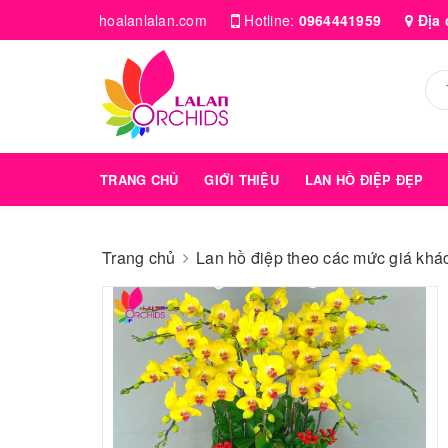
hoalanlalan.com
Hotline:
0964441959
Địa 
TRANG CHỦ
GIỚI THIỆU
LAN HỒ ĐIỆP ĐẸP
Trang chủ
Lan hồ điệp theo các mức giá kha