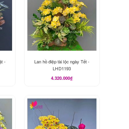
t -
Lan hồ điệp tài lộc ngày Tết -
LHD1193
4.320.000₫