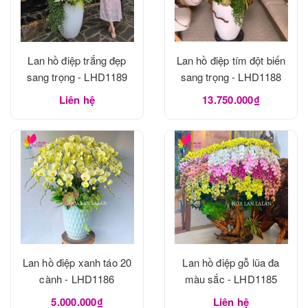
Lan hồ điệp trắng đẹp
Lan hồ điệp tím đột biến
sang trọng - LHD1189
sang trọng - LHD1188
Liên hệ
13.750.000₫
Lan hồ điệp xanh táo 20
Lan hồ điệp gỗ lũa đa
cành - LHD1186
màu sắc - LHD1185
5.000.000₫
Liên hệ