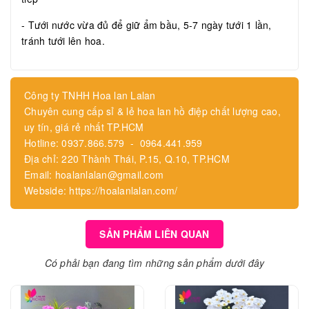
- Tưới nước vừa đủ để giữ ẩm bầu, 5-7 ngày tưới 1 lần,
tránh tưới lên hoa.
Công ty TNHH Hoa lan Lalan
Chuyên cung cấp sỉ & lẻ hoa lan hồ điệp chất lượng cao,
uy tín, giá rẻ nhất TP.HCM
Hotline: 0937.866.579 - 0964.441.959
Địa chỉ: 220 Thành Thái, P.15, Q.10, TP.HCM
Email: hoalanlalan@gmail.com
Webside: https://hoalanlalan.com/
SẢN PHẨM LIÊN QUAN
Có phải bạn đang tìm những sản phẩm dưới đây