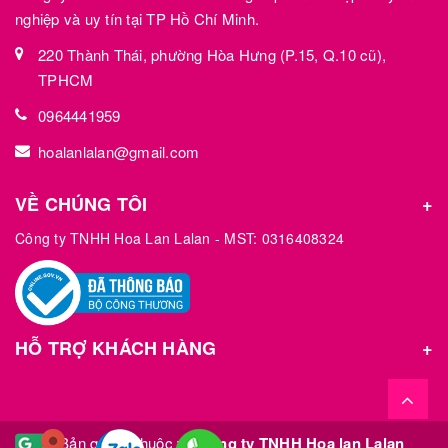
nghiệp và uy tín tại TP Hồ Chí Minh.
220 Thành Thái, phường Hòa Hưng (P.15, Q.10 cũ),
TPHCM
0964441959
hoalanlalan@gmail.com
VỀ CHÚNG TÔI
Công ty TNHH Hoa Lan Lalan - MST: 0316408324
HỖ TRỢ KHÁCH HÀNG
© Bản quyền thuộc về
Công ty TNHH Hoa lan Lalan