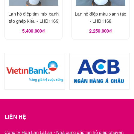
Lan hồ điệp tím mix xanh
Lan hồ điệp màu xanh táo
táo ghép kiểu - LHD1169
- LHD1168
5.400.000₫
2.250.000₫
LIÊN HỆ
Công ty Hoa Lan LaLan - Nhà cung cấp lan hồ điệp chuyên