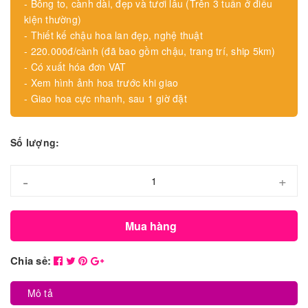
- Bông to, cành dài, đẹp và tươi lâu (Trên 3 tuần ở điều
kiện thường)
- Thiết kế chậu hoa lan đẹp, nghệ thuật
- 220.000đ/cành (đã bao gồm chậu, trang trí, ship 5km)
- Có xuất hóa đơn VAT
- Xem hình ảnh hoa trước khi giao
- Giao hoa cực nhanh, sau 1 giờ đặt
Số lượng:
-
+
Mua hàng
Chia sẻ:
Mô tả