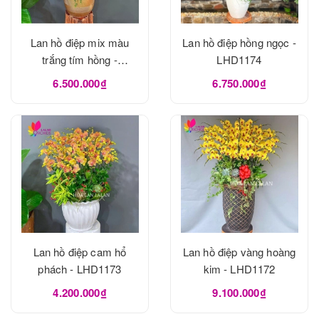
Lan hồ điệp mix màu
Lan hồ điệp hồng ngọc -
trắng tím hồng -
LHD1174
LHD1175
6.500.000₫
6.750.000₫
Lan hồ điệp cam hổ
Lan hồ điệp vàng hoàng
phách - LHD1173
kim - LHD1172
4.200.000₫
9.100.000₫