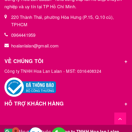
nghiệp và uy tín tại TP Hồ Chí Minh.
220 Thành Thái, phường Hòa Hưng (P.15, Q.10 cũ),
TPHCM
0964441959
hoalanlalan@gmail.com
VỀ CHÚNG TÔI
Công ty TNHH Hoa Lan Lalan - MST: 0316408324
HỖ TRỢ KHÁCH HÀNG
© Bản quyền thuộc về
Công ty TNHH Hoa lan Lalan