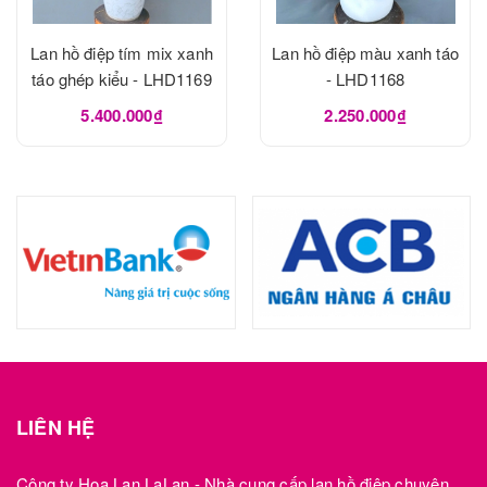
Lan hồ điệp tím mix xanh
Lan hồ điệp màu xanh táo
táo ghép kiểu - LHD1169
- LHD1168
5.400.000₫
2.250.000₫
LIÊN HỆ
Công ty Hoa Lan LaLan - Nhà cung cấp lan hồ điệp chuyên