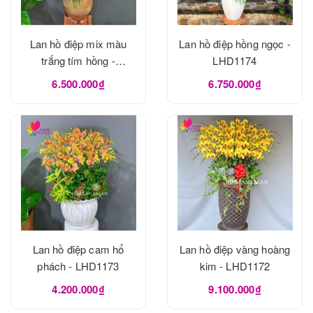
Lan hồ điệp mix màu
Lan hồ điệp hồng ngọc -
trắng tím hồng -
LHD1174
LHD1175
6.500.000₫
6.750.000₫
Lan hồ điệp cam hổ
Lan hồ điệp vàng hoàng
phách - LHD1173
kim - LHD1172
4.200.000₫
9.100.000₫