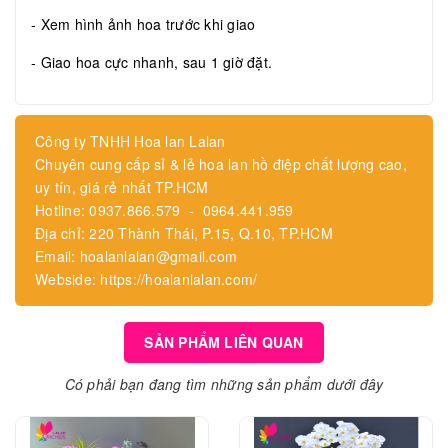
- Xem hình ảnh hoa trước khi giao
- Giao hoa cực nhanh, sau 1 giờ đặt.
Công ty TNHH Hoa lan Lalan
Chuyên cung cấp sỉ & lẻ hoa lan hồ điệp chất lượng cao,
uy tín, giá rẻ nhất TP.HCM
Hotline: 0937.866.579 - 0964.441.959
Địa chỉ: 220 Thành Thái, P.15, Q.10, TP.HCM
Email: hoalanlalan@gmail.com
Webside: https://hoalanlalan.com/
SẢN PHẨM LIÊN QUAN
Có phải bạn đang tìm những sản phẩm dưới đây