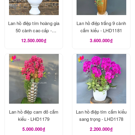
Lan hồ điệp tím hoàng gia
Lan hồ điệp trắng 9 cành
50 cành cao cấp -
cắm kiểu - LHD1181
LHD1182
12.500.000₫
3.600.000₫
Lan hồ điệp cam đỏ cắm
Lan hồ điệp tím cắm kiểu
kiểu - LHD1179
sang trọng - LHD1178
5.000.000₫
2.200.000₫