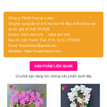
Công ty TNHH Hoa lan Lalan
Chuyên cung cấp sỉ & lẻ hoa lan hồ điệp chất lượng cao,
uy tín, giá rẻ nhất TP.HCM
Hotline: 0937.866.579 - 0964.441.959
Địa chỉ: 220 Thành Thái, P.15, Q.10, TP.HCM
Email: hoalanlalan@gmail.com
Webside: https://hoalanlalan.com/
SẢN PHẨM LIÊN QUAN
Có phải bạn đang tìm những sản phẩm dưới đây