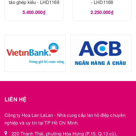
táo ghép kiểu - LHD1169
- LHD1168
5.400.000₫
2.250.000₫
LIÊN HỆ
Công ty Hoa Lan LaLan - Nhà cung cấp lan hồ điệp chuyên
nghiệp và uy tín tại TP Hồ Chí Minh.
220 Thành Thái, phường Hòa Hưng (P.15, Q.10 cũ),