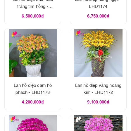
trắng tím hồng -
LHD1174
LHD1175
6.500.000₫
6.750.000₫
Lan hồ điệp cam hổ
Lan hồ điệp vàng hoàng
phách - LHD1173
kim - LHD1172
4.200.000₫
9.100.000₫