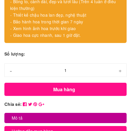
- Bông to, cành dài, đẹp và tươi lâu (Trên 4 tuần ở điều
kiện thường)
- Thiết kế chậu hoa lan đẹp, nghệ thuật
- Bảo hành hoa trong thời gian 7 ngày
- Xem hình ảnh hoa trước khi giao
- Giao hoa cực nhanh, sau 1 giờ đặt.
Số lượng:
-
+
Mua hàng
Chia sẻ:
Mô tả