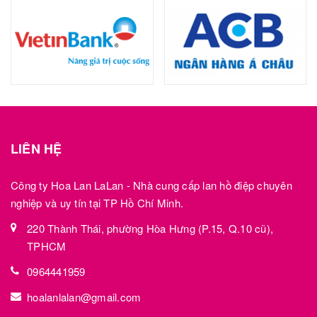
LIÊN HỆ
Công ty Hoa Lan LaLan - Nhà cung cấp lan hồ điệp chuyên
nghiệp và uy tín tại TP Hồ Chí Minh.
220 Thành Thái, phường Hòa Hưng (P.15, Q.10 cũ),
TPHCM
0964441959
hoalanlalan@gmail.com