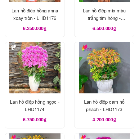
Lan hồ điệp hồng anna
Lan hồ điệp mix màu
xoay tròn - LHD1176
trắng tím hồng -
LHD1175
6.250.000₫
6.500.000₫
Lan hồ điệp hồng ngọc -
Lan hồ điệp cam hổ
LHD1174
phách - LHD1173
6.750.000₫
4.200.000₫