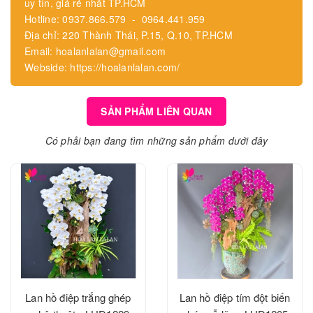
uy tín, giá rẻ nhất TP.HCM
Hotline: 0937.866.579 - 0964.441.959
Địa chỉ: 220 Thành Thái, P.15, Q.10, TP.HCM
Email: hoalanlalan@gmail.com
Webside: https://hoalanlalan.com/
SẢN PHẨM LIÊN QUAN
Có phải bạn đang tìm những sản phẩm dưới đây
Lan hồ điệp trắng ghép
Lan hồ điệp tím đột biến