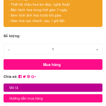
- Thiết kế chậu hoa lan đẹp, nghệ thuật
- Bảo hành hoa trong thời gian 7 ngày
- Xem hình ảnh hoa trước khi giao
- Giao hoa cực nhanh, sau 1 giờ đặt.
Số lượng:
-
+
Mua hàng
Chia sẻ:
Mô tả
Hướng dẫn mua hàng