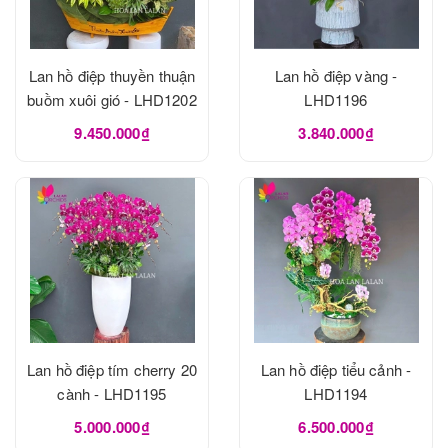
Lan hồ điệp thuyền thuận
Lan hồ điệp vàng -
buồm xuôi gió - LHD1202
LHD1196
9.450.000₫
3.840.000₫
Lan hồ điệp tím cherry 20
Lan hồ điệp tiểu cảnh -
cành - LHD1195
LHD1194
5.000.000₫
6.500.000₫