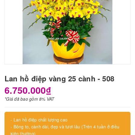
Lan hồ điệp vàng 25 cành - 508
6.750.000₫
*Giá đã bao gồm 8% VAT
- Lan hồ điệp chất lượng cao
- Bông to, cành dài, đẹp và tươi lâu (Trên 4 tuần ở điều
kiện thường)