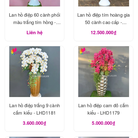
Lan hồ điệp 60 cành phối
Lan hồ điệp tím hoàng gia
màu trắng tím hồng -
50 cành cao cấp -
LHD1183
LHD1182
Liên hệ
12.500.000₫
Lan hồ điệp trắng 9 cành
Lan hồ điệp cam đỏ cắm
cắm kiểu - LHD1181
kiểu - LHD1179
3.600.000₫
5.000.000₫