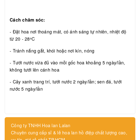
Cách chăm sóc:
- Đặt hoa nơi thoáng mát, có ánh sáng tự nhiên, nhiệt độ
từ 20 - 28
C
o
- Tránh nắng gắt, khói hoặc nơi kín, nóng
- Tưới nước vừa đủ vào mỗi gốc hoa khoảng 5 ngày/lần,
không tưới lên cánh hoa
- Cây xanh trang trí, tưới nước 2 ngày/lần; sen đá, tưới
nước 5 ngày/lần
Công ty TNHH Hoa lan Lalan
Chuyên cung cấp sỉ & lẻ hoa lan hồ điệp chất lượng cao,
uy tín, giá rẻ nhất TP.HCM