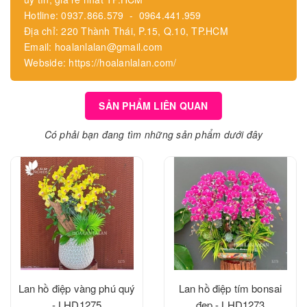
Hotline: 0937.866.579 - 0964.441.959
Địa chỉ: 220 Thành Thái, P.15, Q.10, TP.HCM
Email: hoalanlalan@gmail.com
Webside: https://hoalanlalan.com/
SẢN PHẨM LIÊN QUAN
Có phải bạn đang tìm những sản phẩm dưới đây
Lan hồ điệp vàng phú quý
Lan hồ điệp tím bonsai
- LHD1275
đẹp - LHD1273