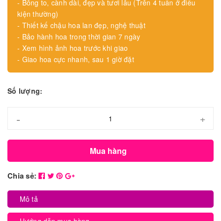
- Bông to, cành dài, đẹp và tươi lâu (Trên 4 tuần ở điều
kiện thường)
- Thiết kế chậu hoa lan đẹp, nghệ thuật
- Bảo hành hoa trong thời gian 7 ngày
- Xem hình ảnh hoa trước khi giao
- Giao hoa cực nhanh, sau 1 giờ đặt
Số lượng:
-
+
Mua hàng
Chia sẻ:
Mô tả