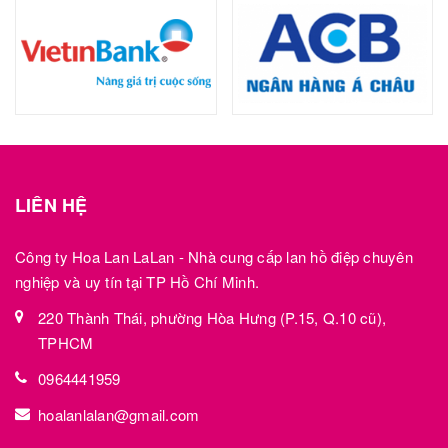
LIÊN HỆ
Công ty Hoa Lan LaLan - Nhà cung cấp lan hồ điệp chuyên
nghiệp và uy tín tại TP Hồ Chí Minh.
220 Thành Thái, phường Hòa Hưng (P.15, Q.10 cũ),
TPHCM
0964441959
hoalanlalan@gmail.com