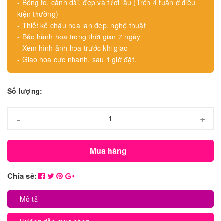
- Bông to, cành dài, đẹp và tươi lâu (Trên 4 tuần ở điều
kiện thường)
- Thiết kế chậu hoa lan đẹp, nghệ thuật
- Bảo hành hoa trong thời gian 7 ngày
- Xem hình ảnh hoa trước khi giao
- Giao hoa cực nhanh, sau 1 giờ đặt.
Số lượng:
-
+
Mua hàng
Chia sẻ:
Mô tả