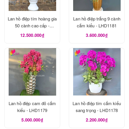
Lan hồ điệp tím hoàng gia
Lan hồ điệp trắng 9 cành
50 cành cao cấp -
cắm kiểu - LHD1181
LHD1182
12.500.000₫
3.600.000₫
Lan hồ điệp cam đỏ cắm
Lan hồ điệp tím cắm kiểu
kiểu - LHD1179
sang trọng - LHD1178
5.000.000₫
2.200.000₫