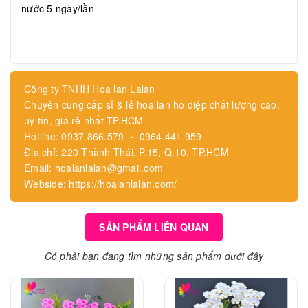
nước 5 ngày/lần
Công ty TNHH Hoa lan Lalan
Chuyên cung cấp sỉ & lẻ hoa lan hồ điệp chất lượng cao,
uy tín, giá rẻ nhất TP.HCM
Hotline: 0937.866.579 - 0964.441.959
Địa chỉ: 220 Thành Thái, P.15, Q.10, TP.HCM
Email: hoalanlalan@gmail.com
Webside: https://hoalanlalan.com/
SẢN PHẨM LIÊN QUAN
Có phải bạn đang tìm những sản phẩm dưới đây