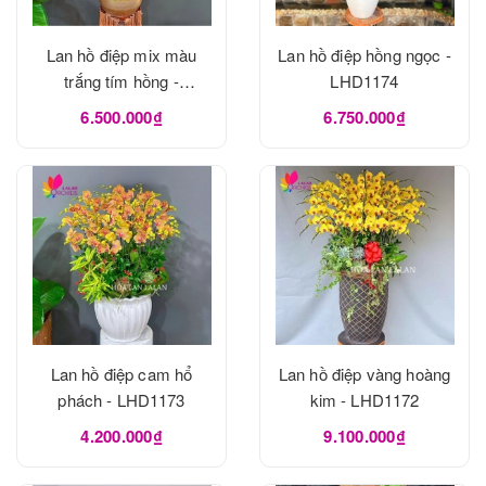
Lan hồ điệp mix màu
Lan hồ điệp hồng ngọc -
trắng tím hồng -
LHD1174
LHD1175
6.500.000₫
6.750.000₫
Lan hồ điệp cam hổ
Lan hồ điệp vàng hoàng
phách - LHD1173
kim - LHD1172
4.200.000₫
9.100.000₫