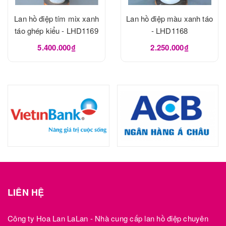
Lan hồ điệp tím mix xanh
Lan hồ điệp màu xanh táo
táo ghép kiểu - LHD1169
- LHD1168
5.400.000₫
2.250.000₫
LIÊN HỆ
Công ty Hoa Lan LaLan - Nhà cung cấp lan hồ điệp chuyên