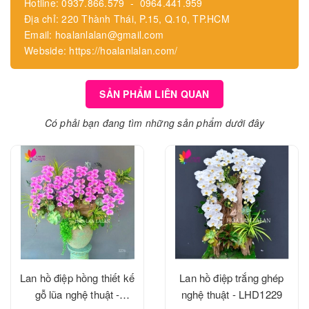
Hotline: 0937.866.579 - 0964.441.959
Địa chỉ: 220 Thành Thái, P.15, Q.10, TP.HCM
Email: hoalanlalan@gmail.com
Webside: https://hoalanlalan.com/
SẢN PHẨM LIÊN QUAN
Có phải bạn đang tìm những sản phẩm dưới đây
Lan hồ điệp hồng thiết kế
Lan hồ điệp trắng ghép
gỗ lũa nghệ thuật -
nghệ thuật - LHD1229