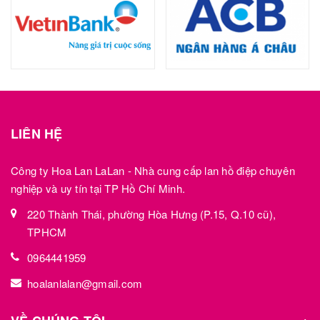
LIÊN HỆ
Công ty Hoa Lan LaLan - Nhà cung cấp lan hồ điệp chuyên
nghiệp và uy tín tại TP Hồ Chí Minh.
220 Thành Thái, phường Hòa Hưng (P.15, Q.10 cũ),
TPHCM
0964441959
hoalanlalan@gmail.com