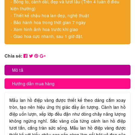
- Bông to, cành dài, đẹp và tươi lâu (Trên 4 tuần ở điều
kiện thường)
- Thiết kế chậu hoa lan đẹp, nghệ thuật
- Bảo hành hoa trong thời gian 7 ngày
- Xem hình ảnh hoa trước khi giao
- Giao hoa cực nhanh, sau 1 giờ đặt.
Chia sẻ:
Mô tả
Hướng dẫn mua hàng
Mẫu lan hồ điệp vàng được thiết kế theo dáng cắm xoay
tròn, tạo nên hiệu ứng thị giác đầy ấn tượng. Cành lan hồ
điệp uốn lượn, xếp lớp đều đặn như dòng chảy năng lượng
không ngừng nghỉ. Sắc vàng của từng cánh lan hồ điệp
tươi tắn, cắng tràn sức sống. Mẫu lan hồ điệp vàng được
thiết kế với kiểu chậu cao cấp càng làm nổi bật vẻ đẹp của