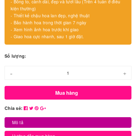
- Bông to, cành dài, đẹp và tươi lâu (Trên 4 tuần ở điều
kiện thường)
- Thiết kế chậu hoa lan đẹp, nghệ thuật
- Bảo hành hoa trong thời gian 7 ngày
- Xem hình ảnh hoa trước khi giao
- Giao hoa cực nhanh, sau 1 giờ đặt.
Số lượng:
-
+
Mua hàng
Chia sẻ:
Mô tả