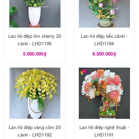
Lan hồ điệp tím cherry 20
Lan hồ điệp tiểu cảnh -
cành - LHD1195
LHD1194
5.000.000₫
6.500.000₫
Lan hồ điệp vàng cốm 20
Lan hồ điệp nghệ thuật -
cành - LHD1192
LHD1191