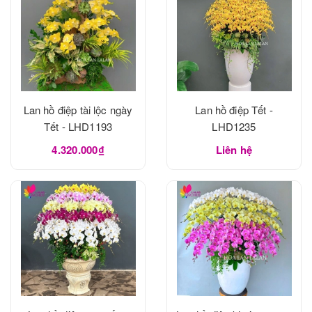
Lan hồ điệp tài lộc ngày
Lan hồ điệp Tết -
Tết - LHD1193
LHD1235
4.320.000₫
Liên hệ