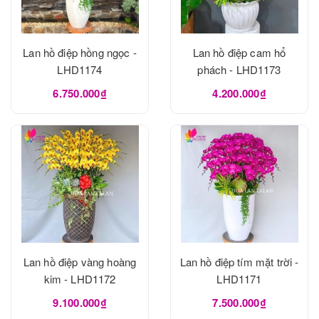
Lan hồ điệp hồng ngọc -
Lan hồ điệp cam hổ
LHD1174
phách - LHD1173
6.750.000₫
4.200.000₫
Lan hồ điệp vàng hoàng
Lan hồ điệp tím mặt trời -
kim - LHD1172
LHD1171
9.100.000₫
7.500.000₫