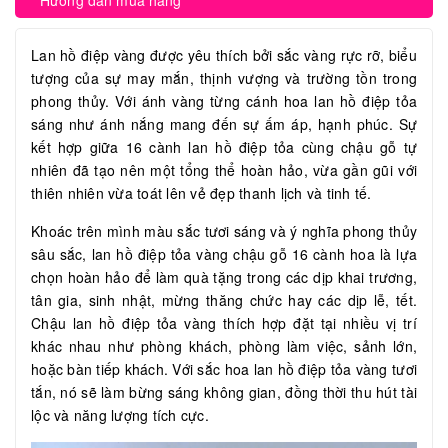
Hướng dẫn mua hàng
Lan hồ điệp vàng được yêu thích bởi sắc vàng rực rỡ, biểu
tượng của sự may mắn, thịnh vượng và trường tồn trong
phong thủy. Với ánh vàng từng cánh hoa lan hồ điệp tỏa
sáng như ánh nắng mang đến sự ấm áp, hạnh phúc. Sự
kết hợp giữa 16 cành lan hồ điệp tỏa cùng chậu gỗ tự
nhiên đã tạo nên một tổng thể hoàn hảo, vừa gần gũi với
thiên nhiên vừa toát lên vẻ đẹp thanh lịch và tinh tế.
Khoác trên mình màu sắc tươi sáng và ý nghĩa phong thủy
sâu sắc, lan hồ điệp tỏa vàng chậu gỗ 16 cành hoa là lựa
chọn hoàn hảo để làm quà tặng trong các dịp khai trương,
tân gia, sinh nhật, mừng thăng chức hay các dịp lễ, tết.
Chậu lan hồ điệp tỏa vàng thích hợp đặt tại nhiều vị trí
khác nhau như phòng khách, phòng làm việc, sảnh lớn,
hoặc bàn tiếp khách. Với sắc hoa lan hồ điệp tỏa vàng tươi
tắn, nó sẽ làm bừng sáng không gian, đồng thời thu hút tài
lộc và năng lượng tích cực.