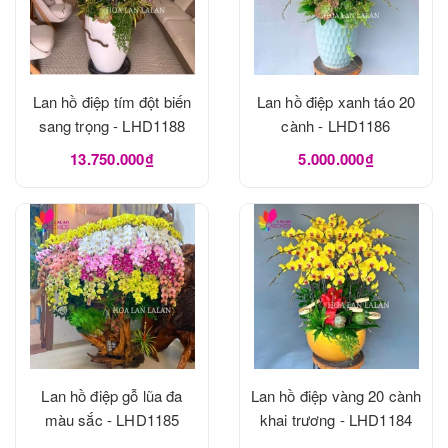
Lan hồ điệp tím đột biến
Lan hồ điệp xanh táo 20
sang trọng - LHD1188
cành - LHD1186
13.750.000₫
5.000.000₫
Lan hồ điệp gỗ lũa đa
Lan hồ điệp vàng 20 cành
màu sắc - LHD1185
khai trương - LHD1184