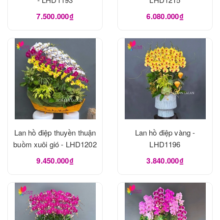
7.500.000₫
6.080.000₫
Lan hồ điệp thuyền thuận
Lan hồ điệp vàng -
buồm xuôi gió - LHD1202
LHD1196
9.450.000₫
3.840.000₫