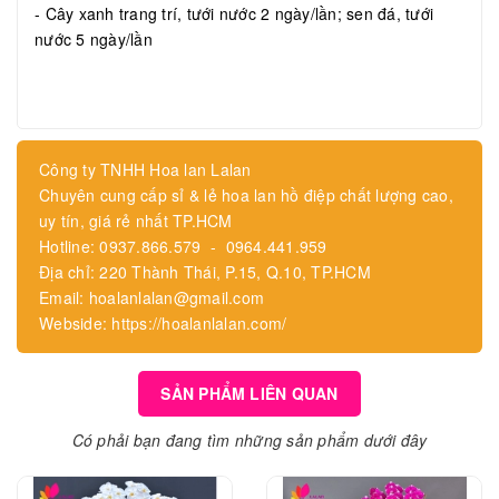
- Cây xanh trang trí, tưới nước 2 ngày/lần; sen đá, tưới
nước 5 ngày/lần
Công ty TNHH Hoa lan Lalan
Chuyên cung cấp sỉ & lẻ hoa lan hồ điệp chất lượng cao,
uy tín, giá rẻ nhất TP.HCM
Hotline: 0937.866.579 - 0964.441.959
Địa chỉ: 220 Thành Thái, P.15, Q.10, TP.HCM
Email: hoalanlalan@gmail.com
Webside: https://hoalanlalan.com/
SẢN PHẨM LIÊN QUAN
Có phải bạn đang tìm những sản phẩm dưới đây