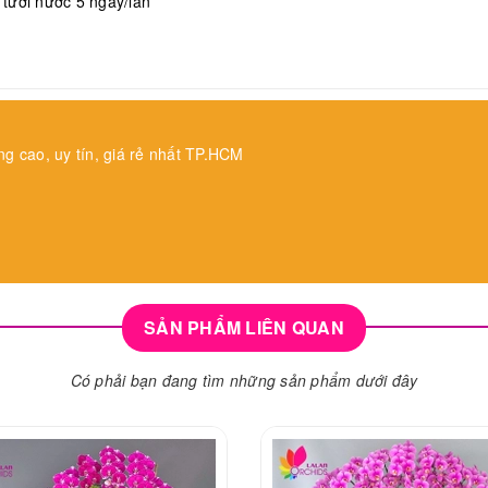
, tưới nước 5 ngày/lần
ng cao, uy tín, giá rẻ nhất TP.HCM
SẢN PHẨM LIÊN QUAN
Có phải bạn đang tìm những sản phẩm dưới đây