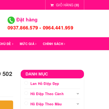
GIỎ HÀNG
(
0
)
Đặt hàng
0937.866.579 - 0964.441.959
 CHỦ ĐỀ
MỨC GIÁ
CHÍNH SÁCH
 502
DANH MỤC
Lan Hồ Điệp Đẹp
Hồ Điệp Theo Cành
Hồ Điệp Theo Màu