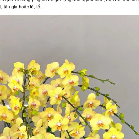
 tân gia hoặc lễ, tết.