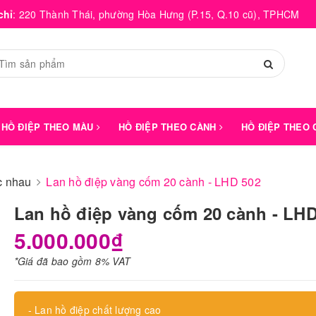
chỉ
:
220 Thành Thái, phường Hòa Hưng (P.15, Q.10 cũ), TPHCM
HỒ ĐIỆP THEO MÀU
HỒ ĐIỆP THEO CÀNH
HỒ ĐIỆP THEO
́c nhau
Lan hồ điệp vàng cốm 20 cành - LHD 502
Lan hồ điệp vàng cốm 20 cành - LHD
5.000.000₫
*Giá đã bao gồm 8% VAT
- Lan hồ điệp chất lượng cao