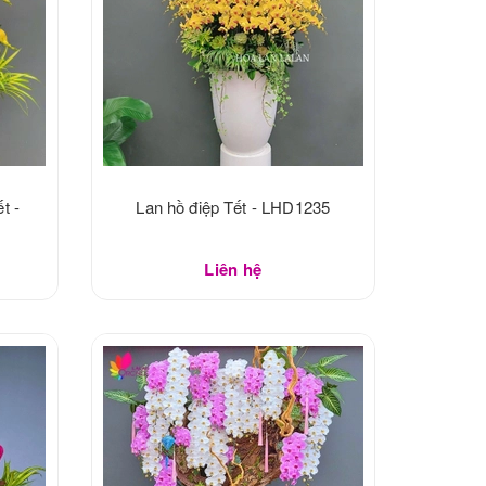
t -
Lan hồ điệp Tết - LHD1235
Liên hệ