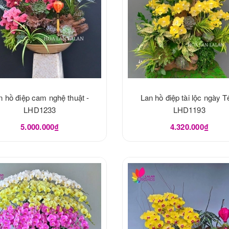
n hồ điệp cam nghệ thuật -
Lan hồ điệp tài lộc ngày Tế
LHD1233
LHD1193
5.000.000₫
4.320.000₫