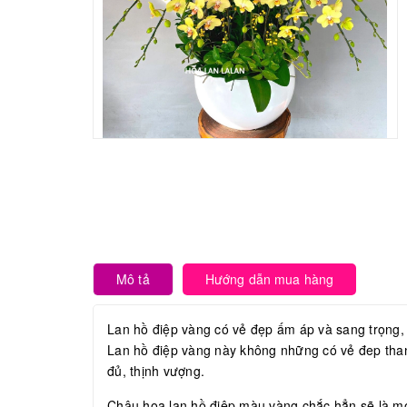
Mô tả
Hướng dẫn mua hàng
Lan hồ điệp vàng có vẻ đẹp ấm áp và sang trọng,
Lan hồ điệp vàng này không những có vẻ đep th
đủ, thịnh vượng.
Chậu hoa lan hồ điệp màu vàng chắc hẳn sẽ là mó