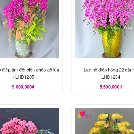
 điệp tím đột biến ghép gỗ lũa
Lan hồ điệp hồng 22 cành
- LHD1205
LHD1234
9.000.000₫
5.500.000₫