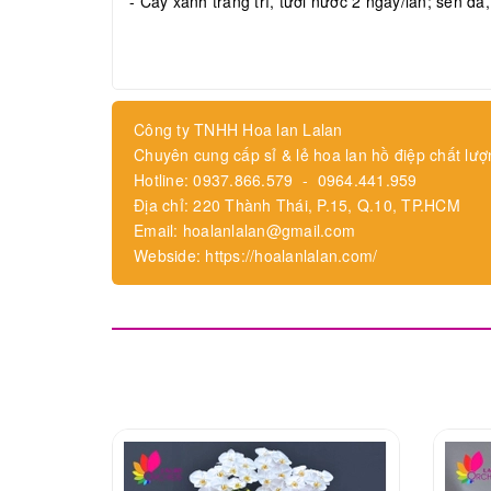
- Cây xanh trang trí, tưới nước 2 ngày/lần; sen đá
Công ty TNHH Hoa lan Lalan
Chuyên cung cấp sỉ & lẻ hoa lan hồ điệp chất lượ
Hotline: 0937.866.579 - 0964.441.959
Địa chỉ: 220 Thành Thái, P.15, Q.10, TP.HCM
Email: hoalanlalan@gmail.com
Webside: https://hoalanlalan.com/