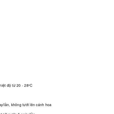
iệt độ từ 20 - 28
C
o
/lần, không tưới lên cánh hoa