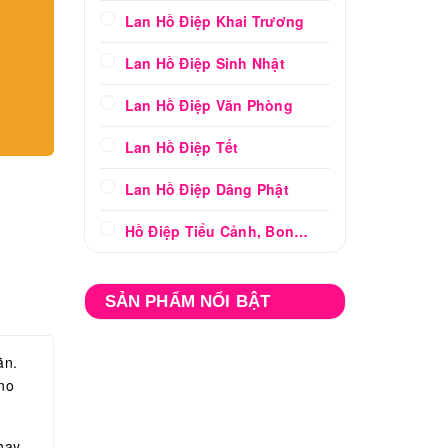
Lan Hồ Điệp Khai Trương
Lan Hồ Điệp Sinh Nhật
Lan Hồ Điệp Văn Phòng
Lan Hồ Điệp Tết
Lan Hồ Điệp Dâng Phật
Hồ Điệp Tiểu Cảnh, Bonsai
SẢN PHẨM NỔI BẬT
mãn.
no
hay