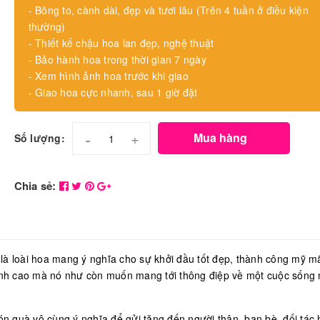
- Bông to, cành dài, đẹp và tươi lâu (Trên 4 tuần ở điều kiện
thường)
- Thiết kế chậu hoa lan đẹp, nghệ thuật
- Bảo hành hoa trong thời gian 7 ngày
- Xem hình ảnh hoa trước khi giao
- Giao hoa cực nhanh, sau 1 giờ đặt
-
+
Mua hàng
Số lượng:
Chia sẻ:
 là loài hoa mang ý nghĩa cho sự khởi đầu tốt đẹp, thành công mỹ 
anh cao mà nó như còn muốn mang tới thông điệp về một cuộc sống 
n quà vô cùng ý nghĩa để gửi tặng đến người thân, bạn bè, đối tác 