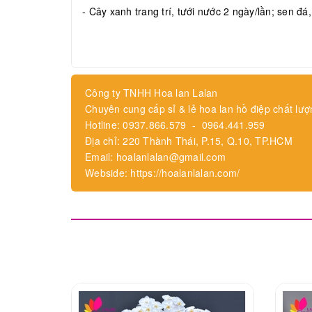
- Cây xanh trang trí, tưới nước 2 ngày/lần; sen đá
Công ty TNHH Hoa lan Lalan
Chuyên cung cấp sỉ & lẻ hoa lan hồ điệp chất lượ
Hotline: 0937.866.579 - 0964.441.959
Địa chỉ: 220 Thành Thái, P.15, Q.10, TP.HCM
Email: hoalanlalan@gmail.com
Webside: https://hoalanlalan.com/