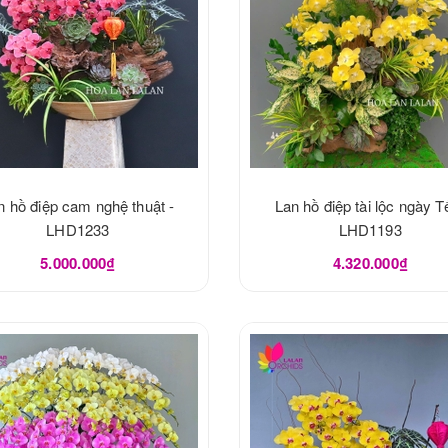
n hồ điệp cam nghệ thuật -
Lan hồ điệp tài lộc ngày Tế
LHD1233
LHD1193
5.000.000₫
4.320.000₫