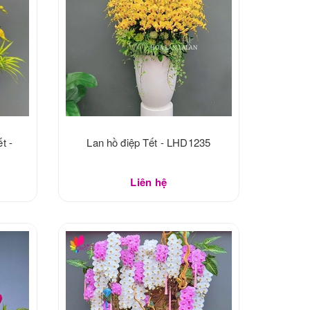
t -
Lan hồ điệp Tết - LHD1235
Liên hệ