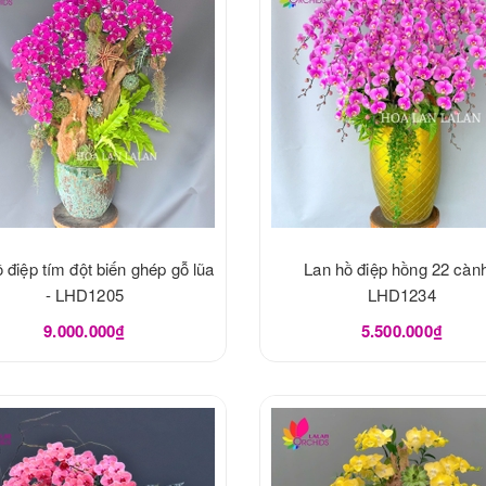
 điệp tím đột biến ghép gỗ lũa
Lan hồ điệp hồng 22 cành
- LHD1205
LHD1234
9.000.000₫
5.500.000₫