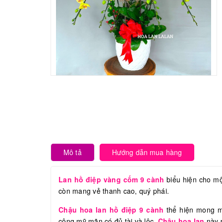
Mô tả
Hướng dẫn mua hàng
Lan hồ điệp vàng cốm 9 cành
biểu hiện cho mộ
còn mang vẻ thanh cao, quý phái.
Chậu hoa lan hồ điệp 9 cành
thể hiện mong mu
công mỹ mãn có đủ tài và lộc.
Chậu hoa lan
này p