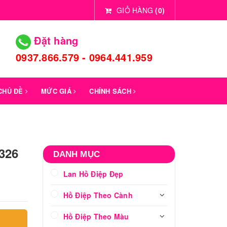
GIỎ HÀNG
(
0
)
Đặt hàng
0937.866.579 - 0964.441.959
 CHỦ ĐỀ
MỨC GIÁ
CHÍNH SÁCH
 326
DANH MỤC
Lan Hồ Điệp Đẹp
Hồ Điệp Theo Cành
Hồ Điệp Theo Màu