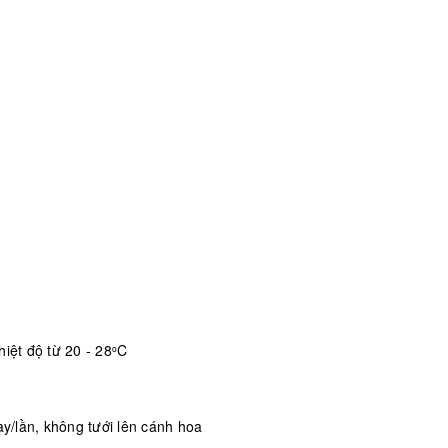
iệt độ từ 20 - 28
C
o
/lần, không tưới lên cánh hoa