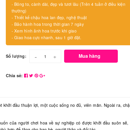
- Bông to, cành dài, đẹp và tươi lâu (Trên 4 tuần ở điều kiện
thường)
- Thiết kế chậu hoa lan đẹp, nghệ thuật
- Bảo hành hoa trong thời gian 7 ngày
- Xem hình ảnh hoa trước khi giao
- Giao hoa cực nhanh, sau 1 giờ đặt.
-
+
Mua hàng
Số lượng:
Chia sẻ:
t khởi đầu thuận lợi, một cuộc sống no đủ, viên mãn. Ngoài ra, ch
ốn của người chơi hoa về sự nghiệp có được khởi đầu suôn sẻ,
hù hợp để tặng cho bạn bè, người thân và đối tác.