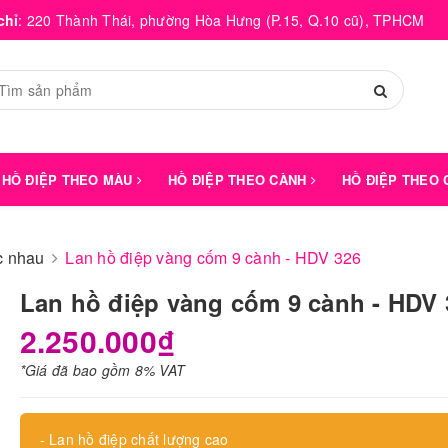
chỉ
:
220 Thành Thái, phường Hòa Hưng (P.15, Q.10 cũ), TPHCM
HỒ ĐIỆP THEO MÀU
HỒ ĐIỆP THEO CÀNH
HỒ ĐIỆP THEO
́c nhau
Lan hồ điệp vàng cốm 9 cành - HDV 326
Lan hồ điệp vàng cốm 9 cành - HDV
2.250.000₫
*Giá đã bao gồm 8% VAT
- Lan hồ điệp chất lượng cao