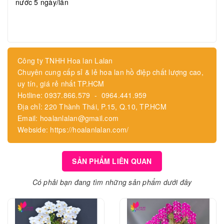
nước 5 ngày/lần
Công ty TNHH Hoa lan Lalan
Chuyên cung cấp sỉ & lẻ hoa lan hồ điệp chất lượng cao,
uy tín, giá rẻ nhất TP.HCM
Hotline: 0937.866.579 - 0964.441.959
Địa chỉ: 220 Thành Thái, P.15, Q.10, TP.HCM
Email: hoalanlalan@gmail.com
Webside: https://hoalanlalan.com/
SẢN PHẨM LIÊN QUAN
Có phải bạn đang tìm những sản phẩm dưới đây