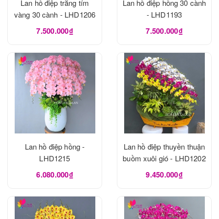
Lan hồ điệp trắng tím
Lan hồ điệp hồng 30 cành
vàng 30 cành - LHD1206
- LHD1193
7.500.000₫
7.500.000₫
Lan hồ điệp hồng -
Lan hồ điệp thuyền thuận
LHD1215
buồm xuôi gió - LHD1202
6.080.000₫
9.450.000₫