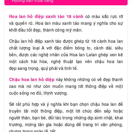
Hướng dẫn mua hàng
Hoa lan hồ điệp xanh táo 18 cành
có màu sắc rực rỡ
và quyến rũ. Hoa lan màu xanh táo mang ý nghĩa cho sự
khởi đầu tốt đẹp, thành công mỹ mãn.
Chậu lan hồ điệp xanh táo được ghép từ 18 cành hoa lan
chất lượng loại A với đặc điểm bông to, cành dài, siêu
bền, được các nghệ nhân của Hoa lan Lalan ghép xen kẽ
một cách hài hòa, nghệ thuật tạo nên chậu hoa lan
đẹp sang trọng, quý phái và tinh tế.
Chậu hoa lan hồ điệp
này không những có vẻ đẹp thanh
cao mà nó như còn muốn mang tới thông điệp về một
cuộc sống no đủ, thịnh vượng.
Sẽ rất phù hợp và ý nghĩa khi bạn chọn chậu hoa lan để
truyền tải một thông điệp, một lời chúc đến sếp hoặc
người thân, bạn bè, đối tác trong những dịp sinh nhật, khai
trương, mừng tân gia hoặc dùng để trang trí văn phòng,
chưng trong ngày lễ, tết,...