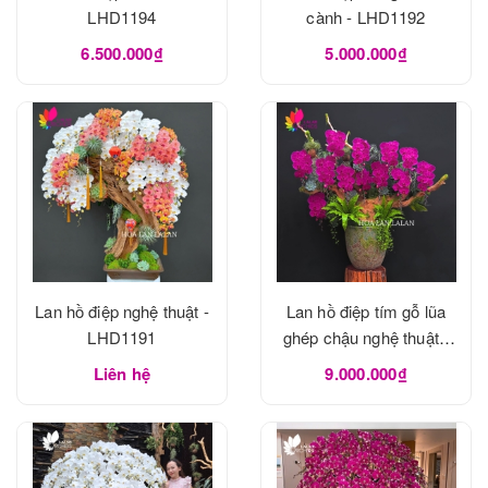
LHD1194
cành - LHD1192
6.500.000₫
5.000.000₫
Lan hồ điệp nghệ thuật -
Lan hồ điệp tím gỗ lũa
LHD1191
ghép chậu nghệ thuật -
LHD1190
Liên hệ
9.000.000₫