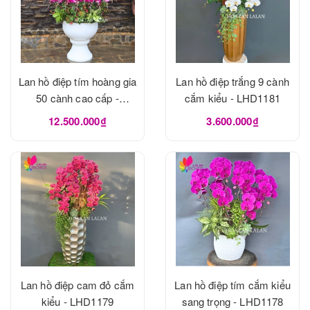
Lan hồ điệp tím hoàng gia
Lan hồ điệp trắng 9 cành
50 cành cao cấp -
cắm kiểu - LHD1181
LHD1182
12.500.000₫
3.600.000₫
Lan hồ điệp cam đỏ cắm
Lan hồ điệp tím cắm kiểu
kiểu - LHD1179
sang trọng - LHD1178