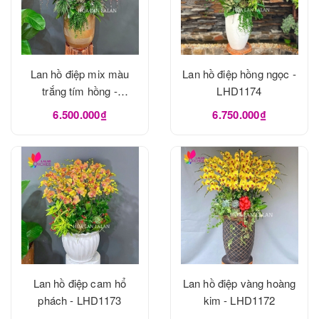
Lan hồ điệp mix màu
Lan hồ điệp hồng ngọc -
trắng tím hồng -
LHD1174
LHD1175
6.500.000₫
6.750.000₫
Lan hồ điệp cam hổ
Lan hồ điệp vàng hoàng
phách - LHD1173
kim - LHD1172