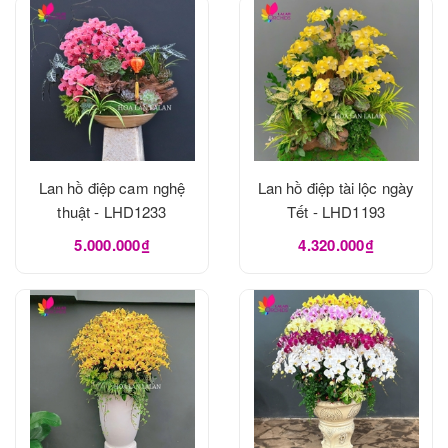
Lan hồ điệp cam nghệ
Lan hồ điệp tài lộc ngày
thuật - LHD1233
Tết - LHD1193
5.000.000₫
4.320.000₫