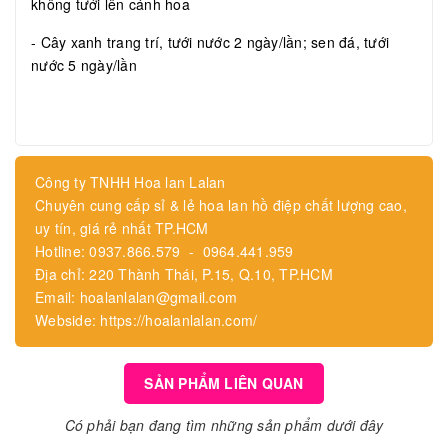
không tưới lên cánh hoa
- Cây xanh trang trí, tưới nước 2 ngày/lần; sen đá, tưới
nước 5 ngày/lần
Công ty TNHH Hoa lan Lalan
Chuyên cung cấp sỉ & lẻ hoa lan hồ điệp chất lượng cao,
uy tín, giá rẻ nhất TP.HCM
Hotline: 0937.866.579 - 0964.441.959
Địa chỉ: 220 Thành Thái, P.15, Q.10, TP.HCM
Email: hoalanlalan@gmail.com
Webside: https://hoalanlalan.com/
SẢN PHẨM LIÊN QUAN
Có phải bạn đang tìm những sản phẩm dưới đây