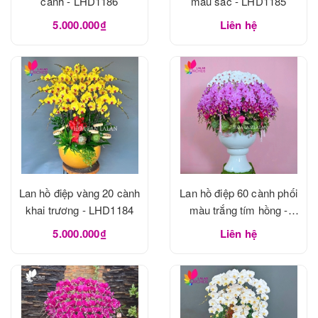
cành - LHD1186
màu sắc - LHD1185
5.000.000₫
Liên hệ
Lan hồ điệp vàng 20 cành
Lan hồ điệp 60 cành phối
khai trương - LHD1184
màu trắng tím hồng -
LHD1183
5.000.000₫
Liên hệ