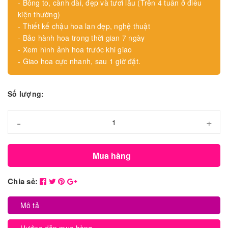
- Bông to, cành dài, đẹp và tươi lâu (Trên 4 tuần ở điều
kiện thường)
- Thiết kế chậu hoa lan đẹp, nghệ thuật
- Bảo hành hoa trong thời gian 7 ngày
- Xem hình ảnh hoa trước khi giao
- Giao hoa cực nhanh, sau 1 giờ đặt.
Số lượng:
-
+
Mua hàng
Chia sẻ:
Mô tả