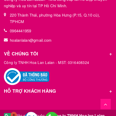
nghiệp và uy tín tại TP Hồ Chí Minh.
220 Thành Thái, phường Hòa Hưng (P.15, Q.10 cũ),
TPHCM
0964441959
hoalanlalan@gmail.com
VỀ CHÚNG TÔI
Công ty TNHH Hoa Lan Lalan - MST: 0316408324
HỖ TRỢ KHÁCH HÀNG
© Bản quyền thuộc về
Công ty TNHH Hoa lan Lalan