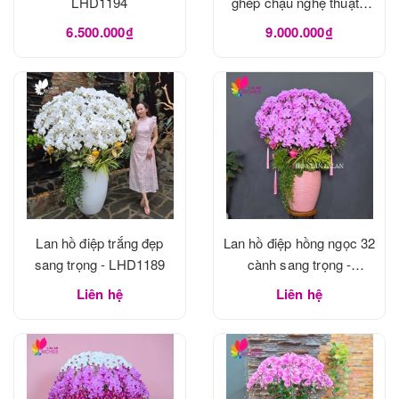
LHD1194
ghép chậu nghệ thuật -
LHD1190
6.500.000₫
9.000.000₫
Lan hồ điệp trắng đẹp
Lan hồ điệp hồng ngọc 32
sang trọng - LHD1189
cành sang trọng -
LHD1188
Liên hệ
Liên hệ