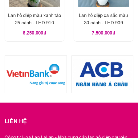
Lan hồ điệp màu xanh táo
Lan hồ điệp đa sắc màu
25 cành - LHD 910
30 cành - LHD 909
6.250.000₫
7.500.000₫
LIÊN HỆ
Công ty Hoa Lan LaLan - Nhà cung cấp lan hồ điệp chuyên