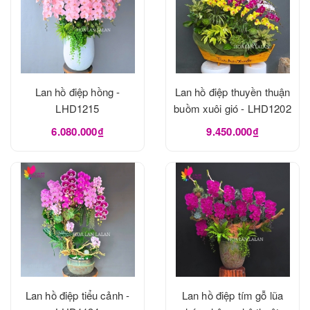
Lan hồ điệp hồng -
Lan hồ điệp thuyền thuận
LHD1215
buồm xuôi gió - LHD1202
6.080.000₫
9.450.000₫
Lan hồ điệp tiểu cảnh -
Lan hồ điệp tím gỗ lũa