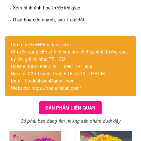
- Xem hình ảnh hoa trước khi giao
- Giao hoa cực nhanh, sau 1 giờ đặt
Công ty TNHH Hoa lan Lalan
Chuyên cung cấp sỉ & lẻ hoa lan hồ điệp chất lượng cao,
uy tín, giá rẻ nhất TP.HCM
Hotline: 0937.866.579 - 0964.441.959
Địa chỉ: 220 Thành Thái, P.15, Q.10, TP.HCM
Email: hoalanlalan@gmail.com
Webside: https://hoalanlalan.com/
SẢN PHẨM LIÊN QUAN
Có phải bạn đang tìm những sản phẩm dưới đây