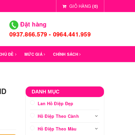
GIỎ HÀNG
(
0
)
Đặt hàng
0937.866.579 - 0964.441.959
 CHỦ ĐỀ
MỨC GIÁ
CHÍNH SÁCH
LHD
DANH MỤC
Lan Hồ Điệp Đẹp
Hồ Điệp Theo Cành
Hồ Điệp Theo Màu