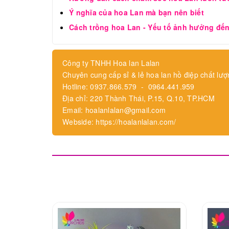
Ý nghĩa của hoa Lan mà bạn nên biết
Cách trồng hoa Lan - Yếu tố ảnh hưởng đến
Công ty TNHH Hoa lan Lalan
Chuyên cung cấp sỉ & lẻ hoa lan hồ điệp chất lượ
Hotline: 0937.866.579 - 0964.441.959
Địa chỉ: 220 Thành Thái, P.15, Q.10, TP.HCM
Email: hoalanlalan@gmail.com
Webside: https://hoalanlalan.com/