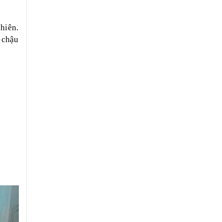
hiên.
 chậu