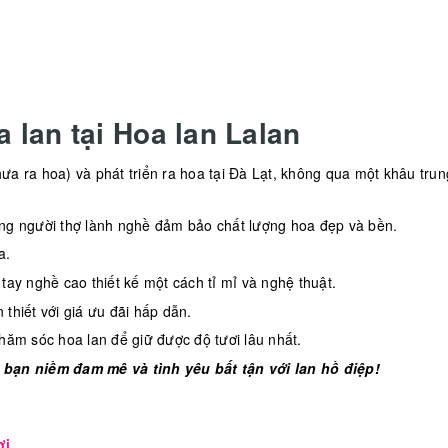
 lan tại Hoa lan Lalan
ưa ra hoa) và phát triển ra hoa tại Đà Lạt, không qua một khâu trun
ng người thợ lành nghề đảm bảo chất lượng hoa đẹp và bền.
a.
ay nghề cao thiết kế một cách tỉ mỉ và nghệ thuật.
thiết với giá ưu đãi hấp dẫn.
hăm sóc hoa lan để giữ được độ tươi lâu nhất.
 bạn niềm đam mê và tình yêu bất tận với lan hồ điệp!
ơi