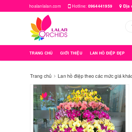
hoalanlalan.com
Hotline:
0964441959
Địa 
TRANG CHỦ
GIỚI THIỆU
LAN HỒ ĐIỆP ĐẸP
Trang chủ
Lan hồ điệp theo các mức giá kha