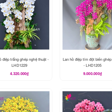
ồ điệp trắng ghép nghệ thuật -
Lan hồ điệp tím đột biến ghép
LHD1229
- LHD1205
4.320.000₫
9.000.000₫