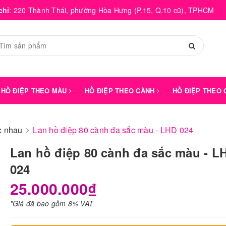
chỉ
:
220 Thành Thái, phường Hòa Hưng (P.15, Q.10 cũ), TPHCM
HỒ ĐIỆP THEO MÀU
HỒ ĐIỆP THEO CÀNH
HỒ ĐIỆP THEO
́c nhau
Lan hồ điệp 80 cành đa sắc màu - LHD 024
Lan hồ điệp 80 cành đa sắc màu - 
024
25.000.000₫
*Giá đã bao gồm 8% VAT