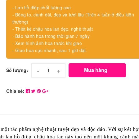
- Lan hồ điệp chất lượng cao
- Bông to, cành dài, đẹp và tươi lâu (Trên 4 tuần ở điều kiện
thường)
- Thiết kế chậu hoa lan đẹp, nghệ thuật
- Bảo hành hoa trong thời gian 7 ngày
- Xem hình ảnh hoa trước khi giao
- Giao hoa cực nhanh, sau 1 giờ đặt.
-
+
Mua hàng
Số lượng:
Chia sẻ:
 một tác phẩm nghệ thuật tuyệt đẹp và độc đáo. Với sự kết hợ
h lan hồ điệp, chậu hoa lan này tạo nên một khung cảnh mà