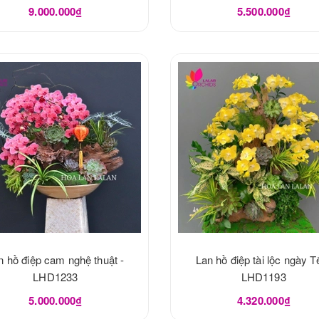
9.000.000₫
5.500.000₫
n hồ điệp cam nghệ thuật -
Lan hồ điệp tài lộc ngày Tế
LHD1233
LHD1193
5.000.000₫
4.320.000₫