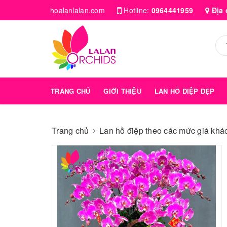
hoalanlalan.com
Hotline:
0964441959
Địa 
TRANG CHỦ
GIỚI THIỆU
LAN HỒ ĐIỆP ĐẸP
Trang chủ
Lan hồ điệp theo các mức giá kha