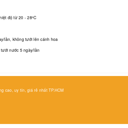
iệt độ từ 20 - 28
C
o
/lần, không tưới lên cánh hoa
, tưới nước 5 ngày/lần
ng cao, uy tín, giá rẻ nhất TP.HCM