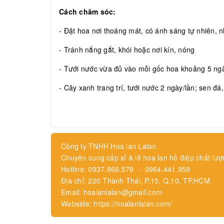
Cách chăm sóc:
- Đặt hoa nơi thoáng mát, có ánh sáng tự nhiên, nh
- Tránh nắng gắt, khói hoặc nơi kín, nóng
- Tưới nước vừa đủ vào mỗi gốc hoa khoảng 5 ngày
- Cây xanh trang trí, tưới nước 2 ngày/lần; sen đá
Công ty TNHH Hoa lan Lalan
Chuyên cung cấp sỉ & lẻ hoa lan hồ điệp chất lượ
Hotline: 0937.866.579 - 0964.441.959
Địa chỉ: 220 Thành Thái, P.15, Q.10, TP.HCM
Email: hoalanlalan@gmail.com
Webside: https://hoalanlalan.com/