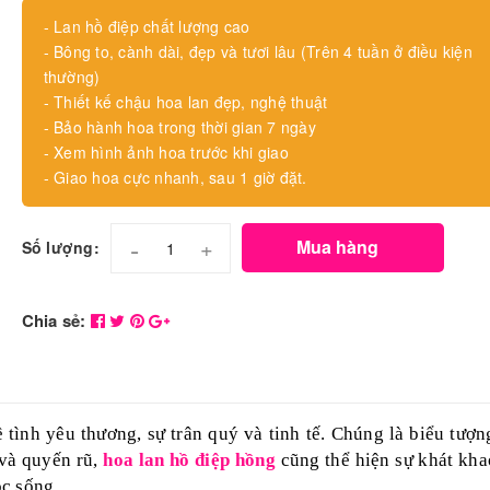
- Lan hồ điệp chất lượng cao
- Bông to, cành dài, đẹp và tươi lâu (Trên 4 tuần ở điều kiện
thường)
- Thiết kế chậu hoa lan đẹp, nghệ thuật
- Bảo hành hoa trong thời gian 7 ngày
- Xem hình ảnh hoa trước khi giao
- Giao hoa cực nhanh, sau 1 giờ đặt.
-
+
Mua hàng
Số lượng:
Chia sẻ:
ình yêu thương, sự trân quý và tinh tế. Chúng là biểu tượn
 và quyến rũ,
hoa lan hồ điệp hồng
cũng thể hiện sự khát kha
c sống.