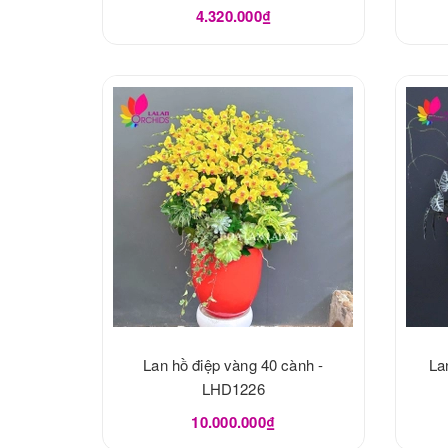
4.320.000₫
Lan hồ điệp vàng 40 cành -
La
LHD1226
10.000.000₫