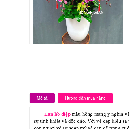
Mô tả
Hướng dẫn mua hàng
Lan hồ điệp
màu hồng mang ý nghĩa về t
sự tinh khiết và độc đáo. Với vẻ đẹp kiêu sa
con người về sự hoàn mỹ và đẹp đẽ trong cuộ