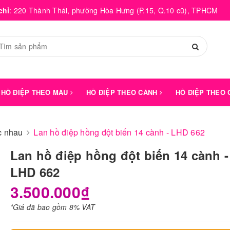
chỉ
:
220 Thành Thái, phường Hòa Hưng (P.15, Q.10 cũ), TPHCM
HỒ ĐIỆP THEO MÀU
HỒ ĐIỆP THEO CÀNH
HỒ ĐIỆP THEO
́c nhau
Lan hồ điệp hồng đột biến 14 cành - LHD 662
Lan hồ điệp hồng đột biến 14 cành -
LHD 662
3.500.000₫
*Giá đã bao gồm 8% VAT