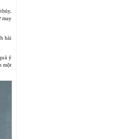
thủy,
ự may
h hài
quà ý
h một