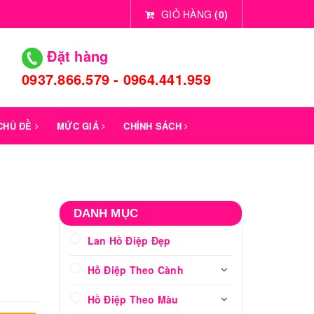
GIỎ HÀNG
(
0
)
Đặt hàng
0937.866.579 - 0964.441.959
 CHỦ ĐỀ
MỨC GIÁ
CHÍNH SÁCH
DANH MỤC
Lan Hồ Điệp Đẹp
Hồ Điệp Theo Cành
Hồ Điệp Theo Màu