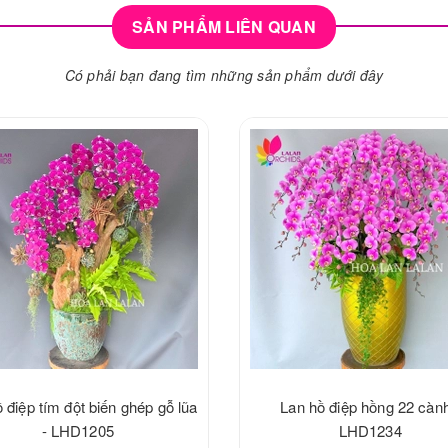
SẢN PHẨM LIÊN QUAN
Có phải bạn đang tìm những sản phẩm dưới đây
 điệp tím đột biến ghép gỗ lũa
Lan hồ điệp hồng 22 cành
- LHD1205
LHD1234