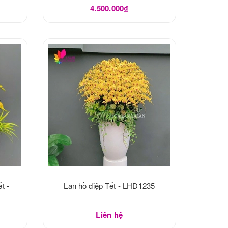
4.500.000₫
t -
Lan hồ điệp Tết - LHD1235
Liên hệ