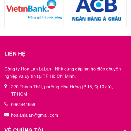
LIÊN HỆ
Công ty Hoa Lan LaLan - Nhà cung cấp lan hồ điệp chuyên
nghiệp và uy tín tại TP Hồ Chí Minh.
220 Thành Thái, phường Hòa Hưng (P.15, Q.10 cũ),
TPHCM
0964441959
hoalanlalan@gmail.com
VỀ CHÚNG TÔI