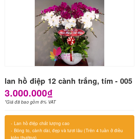
lan hồ điệp 12 cành trắng, tím - 005
3.000.000₫
*Giá đã bao gồm 8% VAT
- Lan hồ điệp chất lượng cao
- Bông to, cành dài, đẹp và tươi lâu (Trên 4 tuần ở điều
kiện thường)