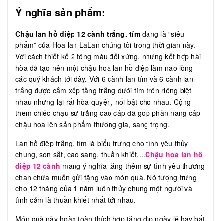
Ý nghĩa sản phẩm:
Chậu lan hồ điệp 12 cành trắng, tím
đang là “siêu
phẩm” của Hoa lan LaLan chúng tôi trong thời gian này.
Với cách thiết kế 2 tông màu đối xứng, nhưng kết hợp hài
hòa đã tạo nên một chậu hoa lan hồ điệp làm nao lòng
các quý khách tới đây. Với 6 cành lan tím và 6 cành lan
trắng được cắm xếp tầng trắng dưới tím trên riêng biệt
nhau nhưng lại rất hòa quyện, nổi bật cho nhau. Cộng
thêm chiếc chậu sứ trắng cao cấp đã góp phần nâng cấp
chậu hoa lên sản phẩm thương gia, sang trọng.
Lan hồ điệp trắng, tím là biểu trưng cho tình yêu thủy
chung, son sắt, cao sang, thuần khiết,...
Chậu hoa lan hồ
điệp 12 cành
mang ý nghĩa tăng thêm sự tình yêu thương
chan chứa muốn gửi tặng vào món quà. Nó tượng trưng
cho 12 tháng của 1 năm luôn thủy chung một người và
tình cảm là thuần khiết nhất tới nhau.
Món quà này hoàn toàn thích hợp tặng dịp ngày lễ hay bất