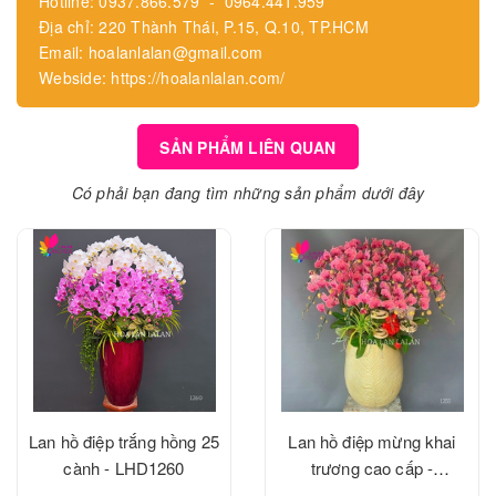
Hotline: 0937.866.579 - 0964.441.959
Địa chỉ: 220 Thành Thái, P.15, Q.10, TP.HCM
Email: hoalanlalan@gmail.com
Webside: https://hoalanlalan.com/
SẢN PHẨM LIÊN QUAN
Có phải bạn đang tìm những sản phẩm dưới đây
Lan hồ điệp trắng hồng 25
Lan hồ điệp mừng khai
cành - LHD1260
trương cao cấp -
LHD1255