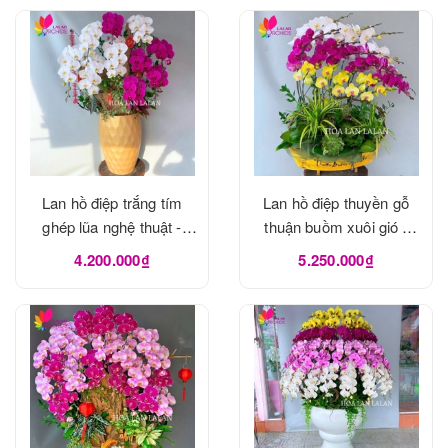
Lan hồ điệp trắng tím
Lan hồ điệp thuyền gỗ
ghép lũa nghệ thuật -
thuận buồm xuôi gió -
LHD1124
LHD1122
4.200.000₫
5.250.000₫