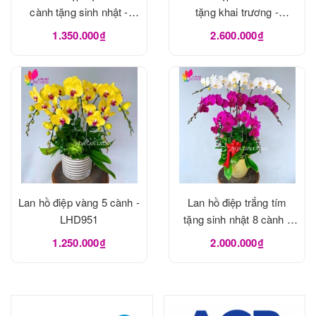
cành tặng sinh nhật -
tặng khai trương -
LHD963
LHD952
1.350.000₫
2.600.000₫
Lan hồ điệp vàng 5 cành -
Lan hồ điệp trắng tím
LHD951
tặng sinh nhật 8 cành -
LHD949
1.250.000₫
2.000.000₫