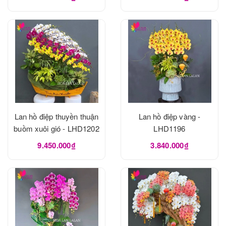
Lan hồ điệp thuyền thuận
Lan hồ điệp vàng -
buồm xuôi gió - LHD1202
LHD1196
9.450.000₫
3.840.000₫