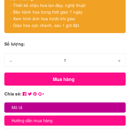
- Thiết kế chậu hoa lan đẹp, nghệ thuật
- Bảo hành hoa trong thời gian 7 ngày
- Xem hình ảnh hoa trước khi giao
- Giao hoa cực nhanh, sau 1 giờ đặt.
Số lượng:
-
+
Mua hàng
Chia sẻ:
Mô tả
Hướng dẫn mua hàng