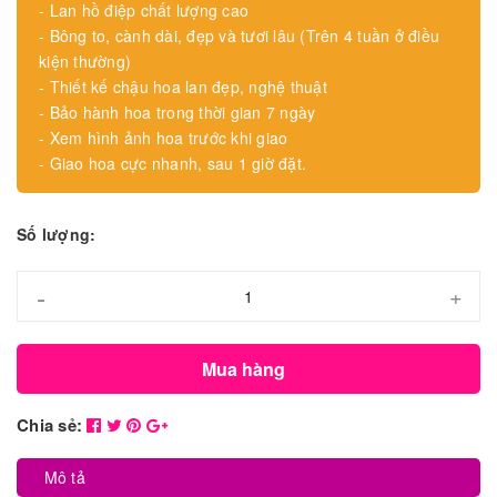
- Lan hồ điệp chất lượng cao
- Bông to, cành dài, đẹp và tươi lâu (Trên 4 tuần ở điều
kiện thường)
- Thiết kế chậu hoa lan đẹp, nghệ thuật
- Bảo hành hoa trong thời gian 7 ngày
- Xem hình ảnh hoa trước khi giao
- Giao hoa cực nhanh, sau 1 giờ đặt.
Số lượng:
-
+
Mua hàng
Chia sẻ:
Mô tả