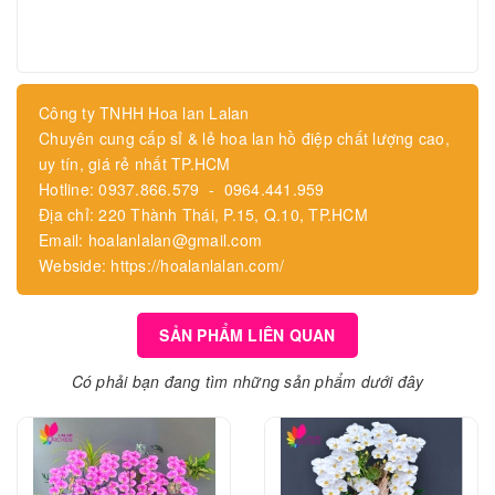
Công ty TNHH Hoa lan Lalan
Chuyên cung cấp sỉ & lẻ hoa lan hồ điệp chất lượng cao,
uy tín, giá rẻ nhất TP.HCM
Hotline: 0937.866.579 - 0964.441.959
Địa chỉ: 220 Thành Thái, P.15, Q.10, TP.HCM
Email: hoalanlalan@gmail.com
Webside: https://hoalanlalan.com/
SẢN PHẨM LIÊN QUAN
Có phải bạn đang tìm những sản phẩm dưới đây