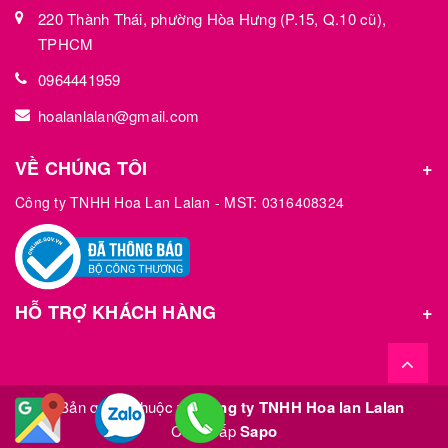
220 Thành Thái, phường Hòa Hưng (P.15, Q.10 cũ),
TPHCM
0964441959
hoalanlalan@gmail.com
VỀ CHÚNG TÔI
Công ty TNHH Hoa Lan Lalan - MST: 0316408324
HỖ TRỢ KHÁCH HÀNG
© Bản quyền thuộc về
Công ty TNHH Hoa lan Lalan
Cung cấp
Sapo