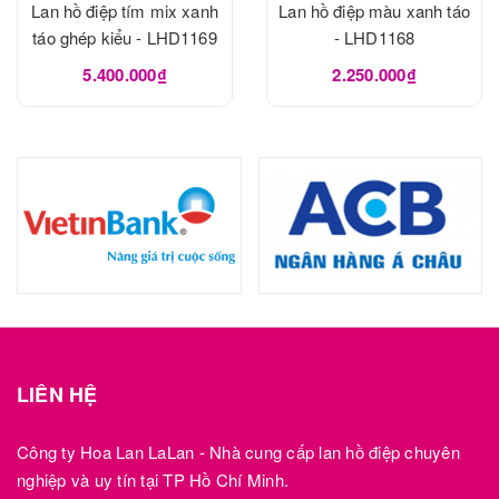
Lan hồ điệp tím mix xanh
Lan hồ điệp màu xanh táo
táo ghép kiểu - LHD1169
- LHD1168
5.400.000₫
2.250.000₫
LIÊN HỆ
Công ty Hoa Lan LaLan - Nhà cung cấp lan hồ điệp chuyên
nghiệp và uy tín tại TP Hồ Chí Minh.