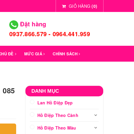
GIỎ HÀNG
(
0
)
Đặt hàng
0937.866.579 - 0964.441.959
 CHỦ ĐỀ
MỨC GIÁ
CHÍNH SÁCH
: 085
DANH MỤC
Lan Hồ Điệp Đẹp
Hồ Điệp Theo Cành
Hồ Điệp Theo Màu