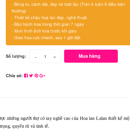
- Bông to, cành dài, đẹp và tươi lâu (Trên 4 tuần ở điều kiện
thường)
- Thiết kế chậu hoa lan đẹp, nghệ thuật
- Bảo hành hoa trong thời gian 7 ngày
- Xem hình ảnh hoa trước khi giao
- Giao hoa cực nhanh, sau 1 giờ đặt.
-
+
Mua hàng
Số lượng:
Chia sẻ:
 được những người thợ có tay nghề cao của Hoa lan Lalan thiết kế mộ
trọng, quyến rũ và tinh tế.