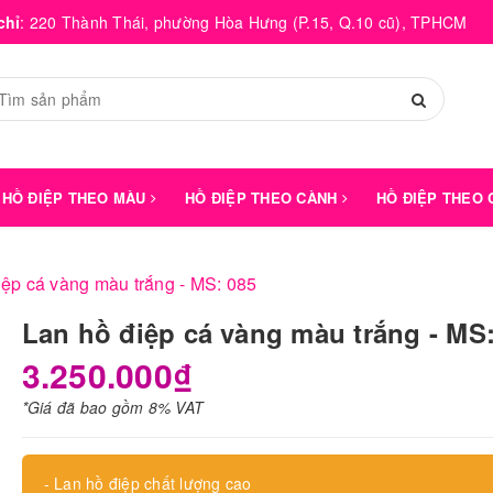
chỉ
:
220 Thành Thái, phường Hòa Hưng (P.15, Q.10 cũ), TPHCM
HỒ ĐIỆP THEO MÀU
HỒ ĐIỆP THEO CÀNH
HỒ ĐIỆP THEO
iệp cá vàng màu trắng - MS: 085
Lan hồ điệp cá vàng màu trắng - MS
3.250.000₫
*Giá đã bao gồm 8% VAT
- Lan hồ điệp chất lượng cao