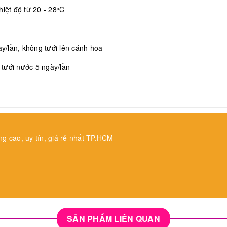
iệt độ từ 20 - 28
C
o
/lần, không tưới lên cánh hoa
, tưới nước 5 ngày/lần
ng cao, uy tín, giá rẻ nhất TP.HCM
SẢN PHẨM LIÊN QUAN