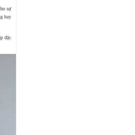
cho sự
ng hay
ịp đặc