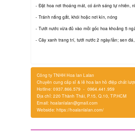
- Đặt hoa nơi thoáng mát, có ánh sáng tự nhiên, nh
- Tránh nắng gắt, khói hoặc nơi kín, nóng
- Tưới nước vừa đủ vào mỗi gốc hoa khoảng 5 ngày
- Cây xanh trang trí, tưới nước 2 ngày/lần; sen đá
Công ty TNHH Hoa lan Lalan
Chuyên cung cấp sỉ & lẻ hoa lan hồ điệp chất lượ
Hotline: 0937.866.579 - 0964.441.959
Địa chỉ: 220 Thành Thái, P.15, Q.10, TP.HCM
Email: hoalanlalan@gmail.com
Webside: https://hoalanlalan.com/