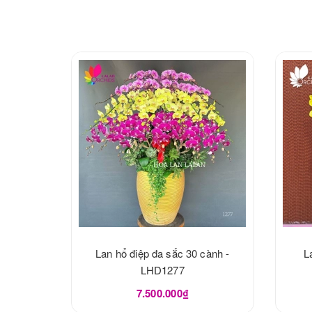
Lan hổ điệp đa sắc 30 cành -
L
LHD1277
7.500.000₫